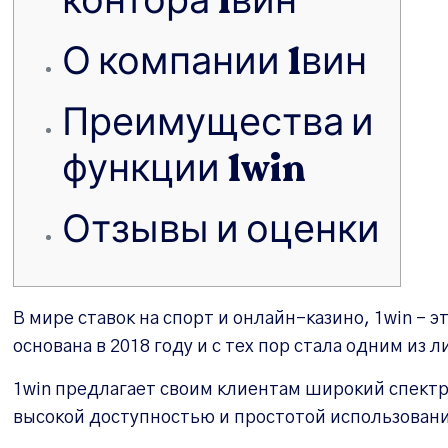
контора 1вин
О компании 1вин
Преимущества и
функции 1win
Отзывы и оценки
В мире ставок на спорт и онлайн-казино, 1win –
основана в 2018 году и с тех пор стала одним из 
1win предлагает своим клиентам широкий спектр 
высокой доступностью и простотой использовани