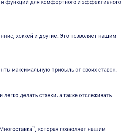
тв и функций для комфортного и эффективного
еннис, хоккей и другие. Это позволяет нашим
нты максимальную прибыль от своих ставок.
 легко делать ставки, а также отслеживать
Многоставка”, которая позволяет нашим