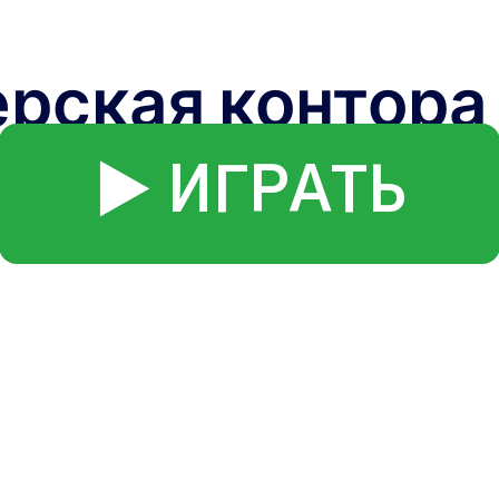
ерская контора
▶️ ИГРАТЬ