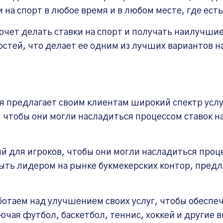
 на спорт в любое время и в любом месте, где есть
 хочет делать ставки на спорт и получать наилучши
стей, что делает ее одним из лучших вариантов на
ая предлагает своим клиентам широкий спектр услуг
 чтобы они могли насладиться процессом ставок на
й для игроков, чтобы они могли насладиться проце
ыть лидером на рынке букмекерских контор, пред
ботаем над улучшением своих услуг, чтобы обесп
ючая футбол, баскетбол, теннис, хоккей и другие