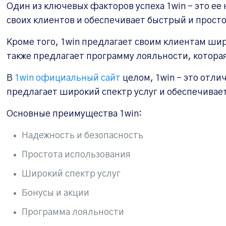
Один из ключевых факторов успеха 1win – это е
своих клиентов и обеспечивает быстрый и просто
Кроме того, 1win предлагает своим клиентам ши
также предлагает программу лояльности, котор
В
1win официальный сайт
целом, 1win – это отл
предлагает широкий спектр услуг и обеспечивает
Основные преимущества 1win:
Надежность и безопасность
Простота использования
Широкий спектр услуг
Бонусы и акции
Программа лояльности