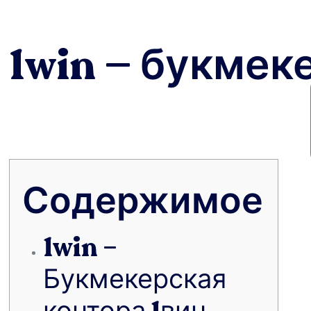
1win — букмек
Содержимое
1win –
Букмекерская