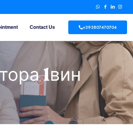
+393807470704
intment
Contact Us
тора 1вин