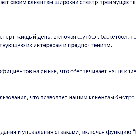
лагает своим клиентам широкий спектр преимущес
 спорт каждый день, включая футбол, баскетбол, т
ствующую их интересам и предпочтениям.
ффициентов на рынке, что обеспечивает наши клие
ьзования, что позволяет нашим клиентам быстро и
дания и управления ставками, включая функцию “