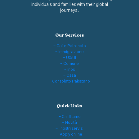
individuals and families with their global
journeys.
Our Services
- Caf e Patronato
- Immigrazione
- UX/UI
- Comune
- Inps
- Casa
- Consolato Pakistano
Quick Links
- Chi Siamo
- Novità
- I nostri servizi
- Apply online