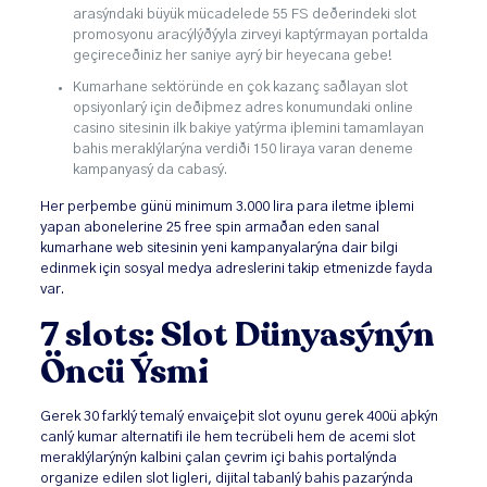
arasýndaki büyük mücadelede 55 FS deðerindeki slot
promosyonu aracýlýðýyla zirveyi kaptýrmayan portalda
geçireceðiniz her saniye ayrý bir heyecana gebe!
Kumarhane sektöründe en çok kazanç saðlayan slot
opsiyonlarý için deðiþmez adres konumundaki online
casino sitesinin ilk bakiye yatýrma iþlemini tamamlayan
bahis meraklýlarýna verdiði 150 liraya varan deneme
kampanyasý da cabasý.
Her perþembe günü minimum 3.000 lira para iletme iþlemi
yapan abonelerine 25 free spin armaðan eden sanal
kumarhane web sitesinin yeni kampanyalarýna dair bilgi
edinmek için sosyal medya adreslerini takip etmenizde fayda
var.
7 slots: Slot Dünyasýnýn
Öncü Ýsmi
Gerek 30 farklý temalý envaiçeþit slot oyunu gerek 400ü aþkýn
canlý kumar alternatifi ile hem tecrübeli hem de acemi slot
meraklýlarýnýn kalbini çalan çevrim içi bahis portalýnda
organize edilen slot ligleri, dijital tabanlý bahis pazarýnda