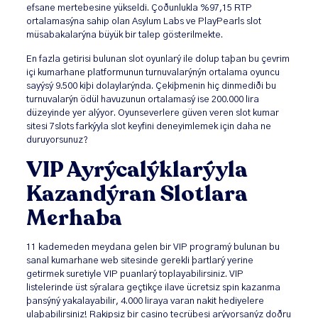
efsane mertebesine yükseldi. Çoðunlukla %97,15 RTP
ortalamasýna sahip olan Asylum Labs ve PlayPearls slot
müsabakalarýna büyük bir talep gösterilmekte.
En fazla getirisi bulunan slot oyunlarý ile dolup taþan bu çevrim
içi kumarhane platformunun turnuvalarýnýn ortalama oyuncu
sayýsý 9.500 kiþi dolaylarýnda. Çekiþmenin hiç dinmediði bu
turnuvalarýn ödül havuzunun ortalamasý ise 200.000 lira
düzeyinde yer alýyor. Oyunseverlere güven veren slot kumar
sitesi 7slots farkýyla slot keyfini deneyimlemek için daha ne
duruyorsunuz?
VIP Ayrýcalýklarýyla
Kazandýran Slotlara
Merhaba
11 kademeden meydana gelen bir VIP programý bulunan bu
sanal kumarhane web sitesinde gerekli þartlarý yerine
getirmek suretiyle VIP puanlarý toplayabilirsiniz. VIP
listelerinde üst sýralara geçtikçe ilave ücretsiz spin kazanma
þansýný yakalayabilir, 4.000 liraya varan nakit hediyelere
ulaþabilirsiniz! Rakipsiz bir casino tecrübesi arýyorsanýz doðru