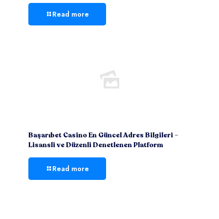
Read more
Başarıbet Casino En Güncel Adres Bilgileri –
Lisansli ve Düzenli Denetlenen Platform
Read more