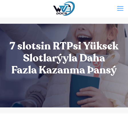
7 slotsin RTPsi Yüksek
Slotlarýyla Daha
Fazla Kazanma Þansý