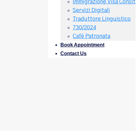
Immigrazione Visa Conslt
Servizi Digitali
Traduttore Linguistico
730/2024
Café Patronata
Book Appointment
Contact Us