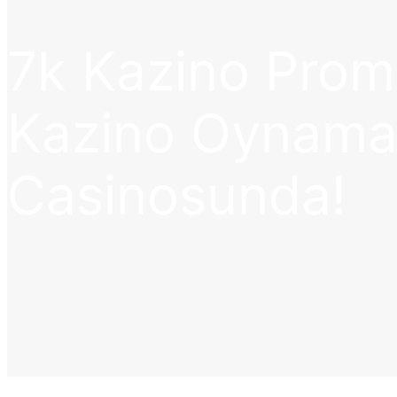
7k Kazino Prom
Kazino Oynama
Casinosunda!