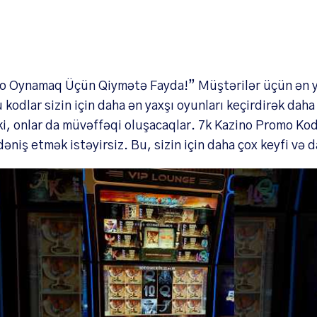
no Oynamaq Üçün Qiymətə Fayda!” Müştərilər üçün ən y
 kodlar sizin için daha ən yaxşı oyunları keçirdirək daha 
 onlar da müvəffəqi oluşacaqlar. 7k Kazino Promo Kodu il
iş etmək istəyirsiz. Bu, sizin için daha çox keyfi və da