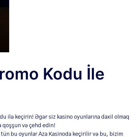
Promo Kodu İle
 ilə keçirin! Əgər siz kasino oyunlarına daxil olmaq
ra qoşşun və çehd edin!
tün bu oyunlar Aza Kasinoda keçirilir və bu, bizim