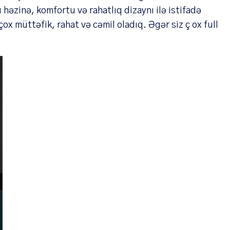
 həzinə, komfortu və rahatlıq dizaynı ilə istifadə
x müttəfik, rahat və cəmil oladıq. Əgər siz ç ox full