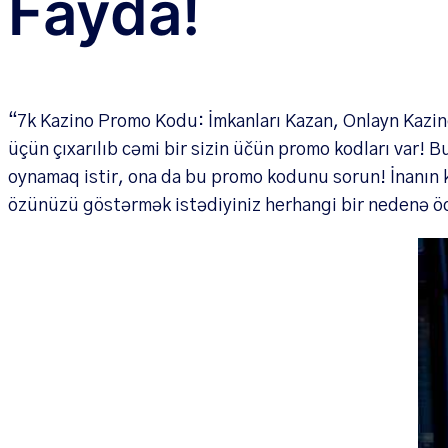
Fayda!
“7k Kazino Promo Kodu: İmkanları Kazan, Onlayn Kazi
üçün çıxarılıb cəmi bir sizin üčün promo kodları var! Bu
oynamaq istir, ona da bu promo kodunu sorun! İnanın ki,
özünüzü göstərmək istədiyiniz herhangi bir nedenə ödən