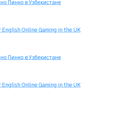
но Пинко в Узбекистане
r English Online Gaming in the UK
но Пинко в Узбекистане
r English Online Gaming in the UK