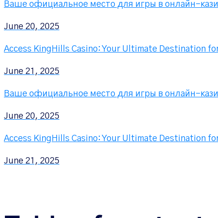
Ваше официальное место для игры в онлайн-кази
June 20, 2025
Access KingHills Casino: Your Ultimate Destination fo
June 21, 2025
Ваше официальное место для игры в онлайн-кази
June 20, 2025
Access KingHills Casino: Your Ultimate Destination fo
June 21, 2025