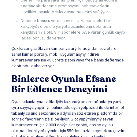
Üyelerin ilk para yatýrma iþlemi için daðýtýlan 400 lira
tutarýndaki deneme promosyonu bahisseverlerin
sevdikleri oyunlarý risksiz oynamalarýný saðlýyor.
Deneme bonusu veren çevrim içi kumar siteleri ile
kalkýþtýðý diþe diþ yarýþta üstünlüðünü defalarca
kanýtlayan 7 slots, VIP abonelere %5e varan günlük kayýp
iadesi bonusu da veriyor.
Çok kazanç saðlayan kampanyalarý ile adýndan söz ettiren
sanal kumar portalý, mobil uygulamasýný indiren
kumarseverlere ise 45 ücretsiz spin veya free bahis deðerinde
ek bir ödül daha veriyor.
Binlerce Oyunla Efsane
Bir Eðlence Deneyimi
Oyun tutkunlarýna saðladýðý kazandýran armaðanlarýn yaný
sýra sayýsýz yapýmýn bulunduðu oyun yelpazesi ile de internet
tabanlý casino sektöründe adýndan söz ettiren platformda bir
sonraki favorileriniz sizi bekliyor. Slot yapýmlarýný seven
kumarseverler için 2.000i aþkýn slot çeþidi, casino oyunu
alternatiflerini yeðleyenler için 550den fazla seçenek bu çevrim
içi bahis portalýnda! Ývedilikle katýlýn, casino keyfini