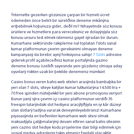
Ýnternette gezerken gözünüze çarpan bir hizmeti ücret
ödemeden önce belirli bir süreliðine deneme imkânýna
eriþebilmek hoþunuza gider, deðil mi? Nihayetinde söz konusu
ürünlere ve hizmetlere para vereceksiniz ve dolayýsýyla söz
konusu unsuru test etmek istemeniz gayet sýradan bir durum.
Kumarhane sektöründe rakiplerine nal toplatan 7slots sanal
kumar platformunun çevrim gereksinimi olmayan deneme
kampanyasý da birebir ayný fonksiyona sahip!
7 Slots
adresine
giderek profil açabileceðiniz kumar portalýnda gazino
deneme bonusu özelliði sayesinde yeni gözdeniz olmaya aday
oyunlarý riskten uzak bir þekilde denemeniz mümkün!
Casino bonus veren bahis web siteleri arasýnda bambaþka bir
yeri olan 7 slots, siteye katýlan kumar tutkunlarýna 14.500 lira +
70 free spinden müteþekkil bir yeni abone promosyonu veriyor!
Bunun yaný sýra çevrim içi casino platformunun verdiði 35
freespin tutarýndaki slot hediyesi aracýlýðýyla en iyi kâr düzeyi
olan slotlarý tadýna vararak deneyimleyebilirsiniz! Kumarhane
piyasasýnda en beðenilen kumarhane web sitesi olmak
maksadýyla çalýþmalarýný devam ettiren sanal bahis sitesinin
yeni cazino slot hediye kodu projelerine dair bilgi edinmek için
sosyal medya adreslerini takip etmeniz faydalý olacaktýr.