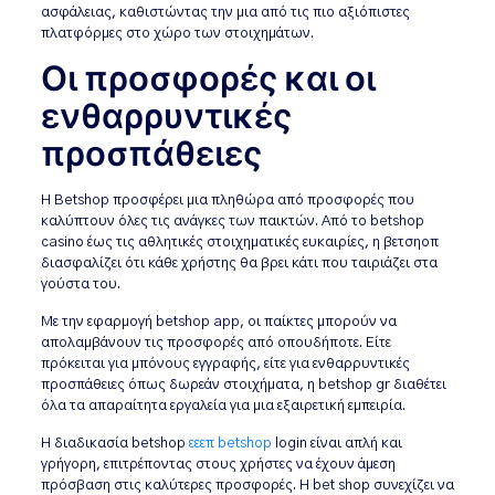
ασφάλειας, καθιστώντας την μια από τις πιο αξιόπιστες
πλατφόρμες στο χώρο των στοιχημάτων.
Οι προσφορές και οι
ενθαρρυντικές
προσπάθειες
Η Betshop προσφέρει μια πληθώρα από προσφορές που
καλύπτουν όλες τις ανάγκες των παικτών. Από το betshop
casino έως τις αθλητικές στοιχηματικές ευκαιρίες, η βετσηοπ
διασφαλίζει ότι κάθε χρήστης θα βρει κάτι που ταιριάζει στα
γούστα του.
Με την εφαρμογή betshop app, οι παίκτες μπορούν να
απολαμβάνουν τις προσφορές από οπουδήποτε. Είτε
πρόκειται για μπόνους εγγραφής, είτε για ενθαρρυντικές
προσπάθειες όπως δωρεάν στοιχήματα, η betshop gr διαθέτει
όλα τα απαραίτητα εργαλεία για μια εξαιρετική εμπειρία.
Η διαδικασία betshop
εεεπ betshop
login είναι απλή και
γρήγορη, επιτρέποντας στους χρήστες να έχουν άμεση
πρόσβαση στις καλύτερες προσφορές. Η bet shop συνεχίζει να