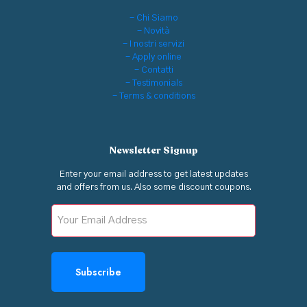
- Chi Siamo
- Novità
- I nostri servizi
- Apply online
- Contatti
- Testimonials
- Terms & conditions
Newsletter Signup
Enter your email address to get latest updates
and offers from us. Also some discount coupons.
Your
Email
Address