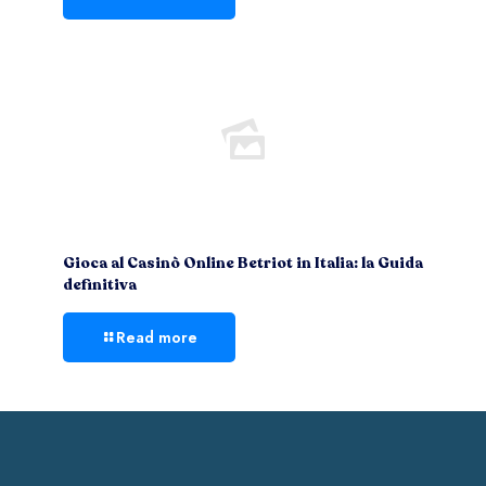
Gioca al Casinò Online Betriot in Italia: la Guida
definitiva
Read more