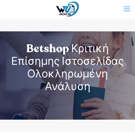
Betshop Κριτική
Επίσημης Ιστοσελίδας
Ολοκληρωμένη
Ανάλυση