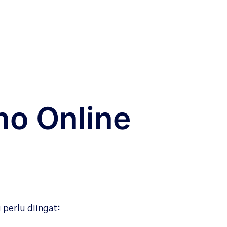
no Online
 perlu diingat: