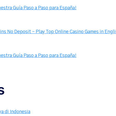
estra Guía Paso a Paso para España!
ns No Deposit – Play Top Online Casino Games in Engli
estra Guía Paso a Paso para España!
s
ya di Indonesia