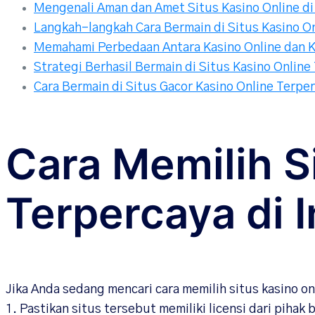
Mengenali Aman dan Amet Situs Kasino Online di
Langkah-langkah Cara Bermain di Situs Kasino O
Memahami Perbedaan Antara Kasino Online dan Ka
Strategi Berhasil Bermain di Situs Kasino Online
Cara Bermain di Situs Gacor Kasino Online Terper
Cara Memilih S
Terpercaya di 
Jika Anda sedang mencari cara memilih situs kasino on
1. Pastikan situs tersebut memiliki licensi dari pihak 