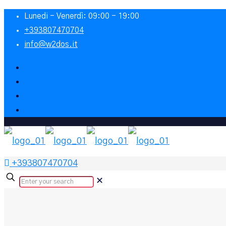
Lunedi - Venerdì: 09:00 - 19:00
+393807470704
info@w2dos.it
+393807470704
✕