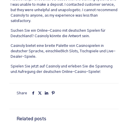
I was unable to make a deposit. I contacted customer service,
but they were unhelpful and unapologetic. I cannot recommend
Casinoly to anyone, as my experience was less than
satisfactory.
Suchen Sie ein Online-Casino mit deutschen Spielen für
Deutschland? Casinoly könnte die Antwort sein.
Casinoly bietet eine breite Palette von Casinospielen in
deutscher Sprache, einschließlich Slots, Tischspiele und Live-
Dealer-Spiele.
Spielen Sie jetzt auf Casinoly und erleben Sie die Spannung
und Aufregung der deutschen Online-Casino-Spiele!
Share
Related posts