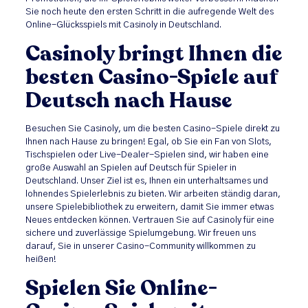
Sie noch heute den ersten Schritt in die aufregende Welt des
Online-Glücksspiels mit Casinoly in Deutschland.
Casinoly bringt Ihnen die
besten Casino-Spiele auf
Deutsch nach Hause
Besuchen Sie Casinoly, um die besten Casino-Spiele direkt zu
Ihnen nach Hause zu bringen! Egal, ob Sie ein Fan von Slots,
Tischspielen oder Live-Dealer-Spielen sind, wir haben eine
große Auswahl an Spielen auf Deutsch für Spieler in
Deutschland. Unser Ziel ist es, Ihnen ein unterhaltsames und
lohnendes Spielerlebnis zu bieten. Wir arbeiten ständig daran,
unsere Spielebibliothek zu erweitern, damit Sie immer etwas
Neues entdecken können. Vertrauen Sie auf Casinoly für eine
sichere und zuverlässige Spielumgebung. Wir freuen uns
darauf, Sie in unserer Casino-Community willkommen zu
heißen!
Spielen Sie Online-