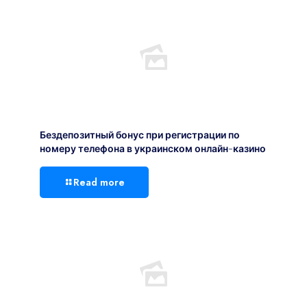
Бездепозитный бонус при регистрации по
номеру телефона в украинском онлайн-казино
Read more