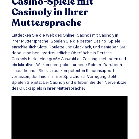
Casino-Spiele mit
Casinoly in Ihrer
Muttersprache
Entdecken Sie die Welt des Online-Casinos mit Casinoly in
Ihrer Muttersprache! Spielen Sie die besten Casino-Spiele,
einschließlich Slots, Roulette und Blackjack, und genießen Sie
dabei eine benutzerfreundliche Oberfläche in Deutsch.
Casinoly bietet eine große Auswahl an Zahlungsmethoden und
ein lukratives Willkommenspaket für neue Spieler. Darüber h
hinaus können Sie sich auf kompetenten Kundensupport
verlassen, der Ihnen in Ihrer Sprache zur Verfügung steht.
Spielen Sie jetzt bei Casinoly und erleben Sie den Nervenkitzel
des Glücksspiels in Ihrer Muttersprache!