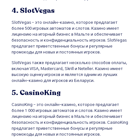
4. SlotVegas
SlotVegas – это онлайн-казино, которое предлагает
более 500 игровых автоматов и слотов. Казино имеет
лицензию на игорный бизнес в Мальте и обеспечивает
безопасность и конфиденциальность игроков. SlotVegas
предлагает приветственные бонусы и регулярные
промокоды для новых и постоянных игроков.
SlotVegas также предлагает несколько способов оплаты,
включая VISA, Mastercard, Skrill и Neteller. Казино имеет
высокую оценку игроков и является одним из лучших
онлайн-казино для игроков из Беларуси.
5. CasinoKing
CasinoKing – это онлайн-казино, которое предлагает
более 1 000 игровых автоматов и слотов. Казино имеет
лицензию на игорный бизнес в Мальте и обеспечивает
безопасность и конфиденциальность игроков. CasinoKing
предлагает приветственные бонусы и регулярные
промокоды для новых и постоянных игроков.