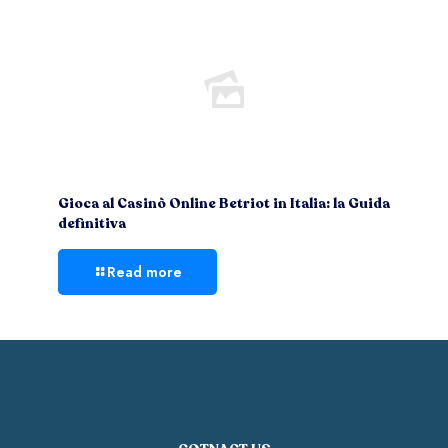
Gioca al Casinò Online Betriot in Italia: la Guida
definitiva
Read more