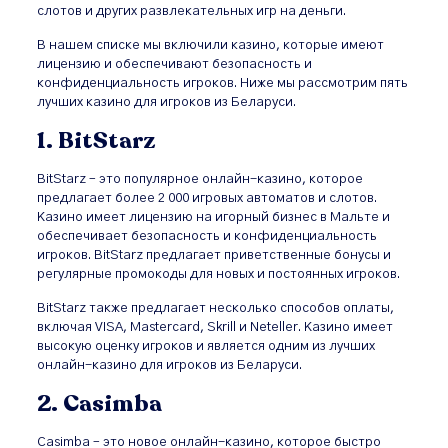
слотов и других развлекательных игр на деньги.
В нашем списке мы включили казино, которые имеют
лицензию и обеспечивают безопасность и
конфиденциальность игроков. Ниже мы рассмотрим пять
лучших казино для игроков из Беларуси.
1. BitStarz
BitStarz – это популярное онлайн-казино, которое
предлагает более 2 000 игровых автоматов и слотов.
Казино имеет лицензию на игорный бизнес в Мальте и
обеспечивает безопасность и конфиденциальность
игроков. BitStarz предлагает приветственные бонусы и
регулярные промокоды для новых и постоянных игроков.
BitStarz также предлагает несколько способов оплаты,
включая VISA, Mastercard, Skrill и Neteller. Казино имеет
высокую оценку игроков и является одним из лучших
онлайн-казино для игроков из Беларуси.
2. Casimba
Casimba – это новое онлайн-казино, которое быстро