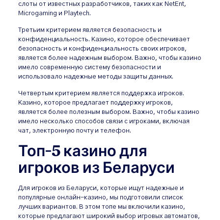
слоты от известных разработчиков, таких как NetEnt,
Microgaming и Playtech.
Третьим критерием является безопасность и
конфиденциальность. Казино, которое обеспечивает
безопасность и конфиденциальность своих игроков,
является более надежным выбором. Важно, чтобы казино
имело современную систему безопасности и
использовало надежные методы защиты данных.
Четвертым критерием является поддержка игроков.
Казино, которое предлагает поддержку игроков,
является более полезным выбором. Важно, чтобы казино
имело несколько способов связи с игроками, включая
чат, электронную почту и телефон.
Топ-5 казино для
игроков из Беларуси
Для игроков из Беларуси, которые ищут надежные и
популярные онлайн-казино, мы подготовили список
лучших вариантов. В этом топе мы включили казино,
которые предлагают широкий выбор игровых автоматов,