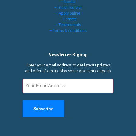
- Novità
- I nostri servizi
- Apply online
- Contatti
- Testimonials
- Terms & conditions
Newsletter Signup
Enter your email address to get latest updates
and offers from us. Also some discount coupons.
Your
Email
Address