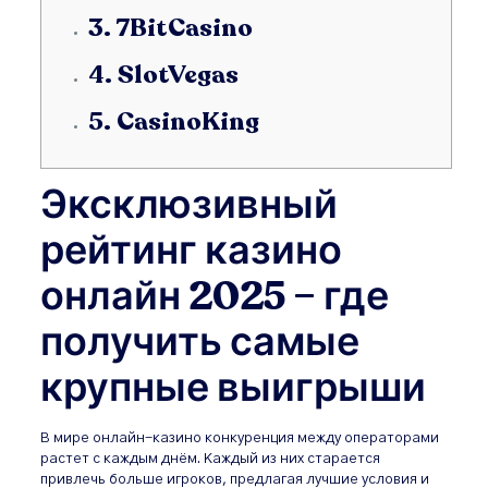
3. 7BitCasino
4. SlotVegas
5. CasinoKing
Эксклюзивный
рейтинг казино
онлайн 2025 – где
получить самые
крупные выигрыши
В мире онлайн-казино конкуренция между операторами
растет с каждым днём. Каждый из них старается
привлечь больше игроков, предлагая лучшие условия и