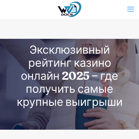
Эксклюзивный
рейтинг казино
онлайн 2025 – где
получить самые
крупные выигрыши