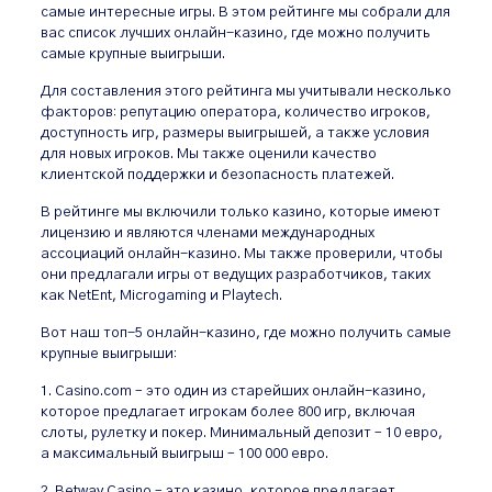
самые интересные игры. В этом рейтинге мы собрали для
вас список лучших онлайн-казино, где можно получить
самые крупные выигрыши.
Для составления этого рейтинга мы учитывали несколько
факторов: репутацию оператора, количество игроков,
доступность игр, размеры выигрышей, а также условия
для новых игроков. Мы также оценили качество
клиентской поддержки и безопасность платежей.
В рейтинге мы включили только казино, которые имеют
лицензию и являются членами международных
ассоциаций онлайн-казино. Мы также проверили, чтобы
они предлагали игры от ведущих разработчиков, таких
как NetEnt, Microgaming и Playtech.
Вот наш топ-5 онлайн-казино, где можно получить самые
крупные выигрыши:
1. Casino.com – это один из старейших онлайн-казино,
которое предлагает игрокам более 800 игр, включая
слоты, рулетку и покер. Минимальный депозит – 10 евро,
а максимальный выигрыш – 100 000 евро.
2. Betway Casino – это казино, которое предлагает