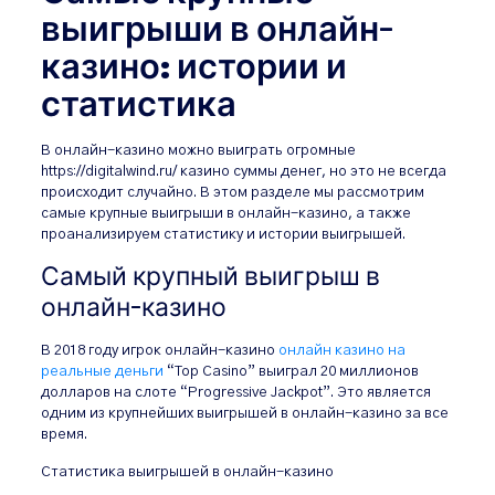
выигрыши в онлайн-
казино: истории и
статистика
В онлайн-казино можно выиграть огромные
https://digitalwind.ru/ казино суммы денег, но это не всегда
происходит случайно. В этом разделе мы рассмотрим
самые крупные выигрыши в онлайн-казино, а также
проанализируем статистику и истории выигрышей.
Самый крупный выигрыш в
онлайн-казино
В 2018 году игрок онлайн-казино
онлайн казино на
реальные деньги
“Top Casino” выиграл 20 миллионов
долларов на слоте “Progressive Jackpot”. Это является
одним из крупнейших выигрышей в онлайн-казино за все
время.
Статистика выигрышей в онлайн-казино