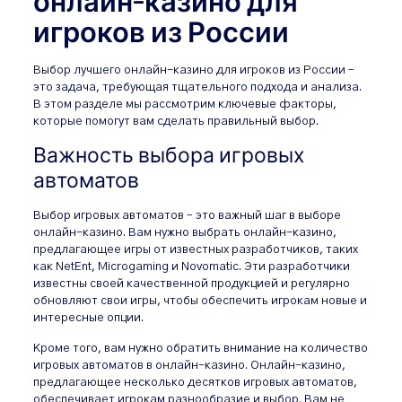
онлайн-казино для
игроков из России
Выбор лучшего онлайн-казино для игроков из России –
это задача, требующая тщательного подхода и анализа.
В этом разделе мы рассмотрим ключевые факторы,
которые помогут вам сделать правильный выбор.
Важность выбора игровых
автоматов
Выбор игровых автоматов – это важный шаг в выборе
онлайн-казино. Вам нужно выбрать онлайн-казино,
предлагающее игры от известных разработчиков, таких
как NetEnt, Microgaming и Novomatic. Эти разработчики
известны своей качественной продукцией и регулярно
обновляют свои игры, чтобы обеспечить игрокам новые и
интересные опции.
Кроме того, вам нужно обратить внимание на количество
игровых автоматов в онлайн-казино. Онлайн-казино,
предлагающее несколько десятков игровых автоматов,
обеспечивает игрокам разнообразие и выбор. Вам не