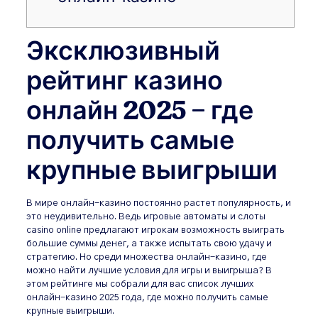
Эксклюзивный
рейтинг казино
онлайн 2025 – где
получить самые
крупные выигрыши
В мире онлайн-казино постоянно растет популярность, и
это неудивительно. Ведь игровые автоматы и слоты
casino online предлагают игрокам возможность выиграть
большие суммы денег, а также испытать свою удачу и
стратегию. Но среди множества онлайн-казино, где
можно найти лучшие условия для игры и выигрыша? В
этом рейтинге мы собрали для вас список лучших
онлайн-казино 2025 года, где можно получить самые
крупные выигрыши.