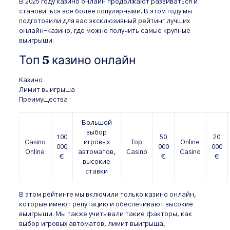
В 2025 году казино онлайн продолжают развиваться и
становиться все более популярными. В этом году мы
подготовили для вас эксклюзивный рейтинг лучших
онлайн-казино, где можно получить самые крупные
выигрыши.
Топ 5 казино онлайн
Казино
Лимит выигрыша
Преимущества
Большой
выбор
100
50
20
Casino
игровых
Top
Online
000
000
000
Online
автоматов,
Casino
Casino
€
€
€
высокие
ставки
В этом рейтинге мы включили только казино онлайн,
которые имеют репутацию и обеспечивают высокие
выигрыши. Мы также учитывали такие факторы, как
выбор игровых автоматов, лимит выигрыша,