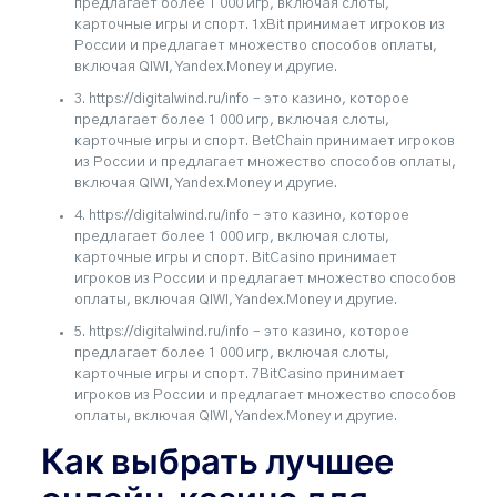
предлагает более 1 000 игр, включая слоты,
карточные игры и спорт. 1xBit принимает игроков из
России и предлагает множество способов оплаты,
включая QIWI, Yandex.Money и другие.
3. https://digitalwind.ru/info – это казино, которое
предлагает более 1 000 игр, включая слоты,
карточные игры и спорт. BetChain принимает игроков
из России и предлагает множество способов оплаты,
включая QIWI, Yandex.Money и другие.
4. https://digitalwind.ru/info – это казино, которое
предлагает более 1 000 игр, включая слоты,
карточные игры и спорт. BitCasino принимает
игроков из России и предлагает множество способов
оплаты, включая QIWI, Yandex.Money и другие.
5. https://digitalwind.ru/info – это казино, которое
предлагает более 1 000 игр, включая слоты,
карточные игры и спорт. 7BitCasino принимает
игроков из России и предлагает множество способов
оплаты, включая QIWI, Yandex.Money и другие.
Как выбрать лучшее