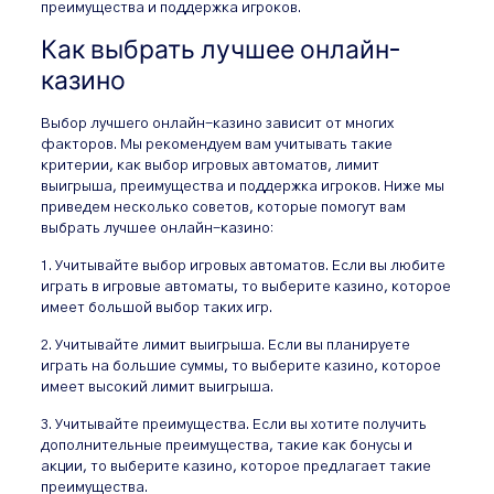
преимущества и поддержка игроков.
Как выбрать лучшее онлайн-
казино
Выбор лучшего онлайн-казино зависит от многих
факторов. Мы рекомендуем вам учитывать такие
критерии, как выбор игровых автоматов, лимит
выигрыша, преимущества и поддержка игроков. Ниже мы
приведем несколько советов, которые помогут вам
выбрать лучшее онлайн-казино:
1. Учитывайте выбор игровых автоматов. Если вы любите
играть в игровые автоматы, то выберите казино, которое
имеет большой выбор таких игр.
2. Учитывайте лимит выигрыша. Если вы планируете
играть на большие суммы, то выберите казино, которое
имеет высокий лимит выигрыша.
3. Учитывайте преимущества. Если вы хотите получить
дополнительные преимущества, такие как бонусы и
акции, то выберите казино, которое предлагает такие
преимущества.