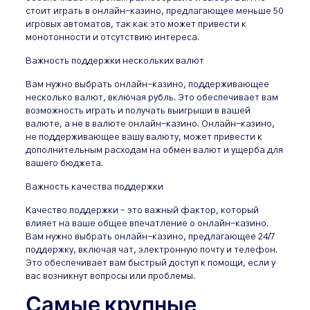
стоит играть в онлайн-казино, предлагающее меньше 50
игровых автоматов, так как это может привести к
монотонности и отсутствию интереса.
Важность поддержки нескольких валют
Вам нужно выбрать онлайн-казино, поддерживающее
несколько валют, включая рубль. Это обеспечивает вам
возможность играть и получать выигрыши в вашей
валюте, а не в валюте онлайн-казино. Онлайн-казино,
не поддерживающее вашу валюту, может привести к
дополнительным расходам на обмен валют и ущерба для
вашего бюджета.
Важность качества поддержки
Качество поддержки – это важный фактор, который
влияет на ваше общее впечатление о онлайн-казино.
Вам нужно выбрать онлайн-казино, предлагающее 24/7
поддержку, включая чат, электронную почту и телефон.
Это обеспечивает вам быстрый доступ к помощи, если у
вас возникнут вопросы или проблемы.
Самые крупные