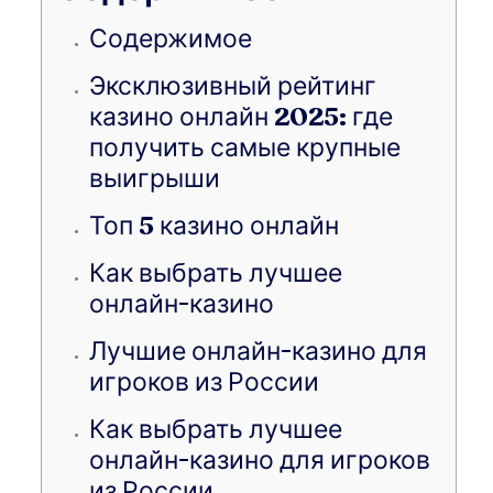
Содержимое
Эксклюзивный
рейтинг
казино онлайн 2025: где
получить самые крупные
выигрыши
Топ
5 казино онлайн
Как
выбрать лучшее
онлайн-казино
Лучшие
онлайн-казино для
игроков из России
Как
выбрать лучшее
онлайн-казино для игроков
из России