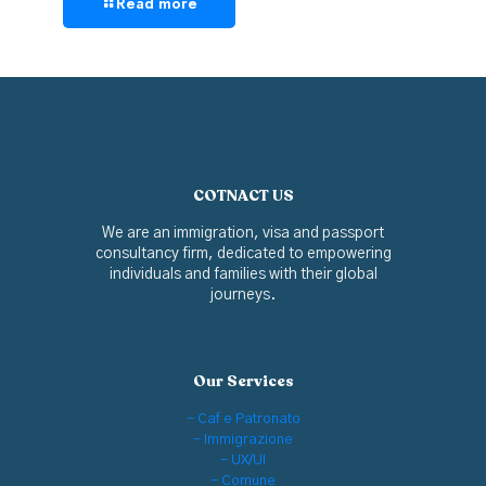
Read more
COTNACT US
We are an immigration, visa and passport
consultancy firm, dedicated to empowering
individuals and families with their global
journeys.
Our Services
- Caf e Patronato
- Immigrazione
- UX/UI
- Comune