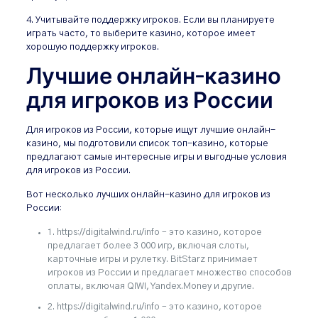
4. Учитывайте поддержку игроков. Если вы планируете
играть часто, то выберите казино, которое имеет
хорошую поддержку игроков.
Лучшие онлайн-казино
для игроков из России
Для игроков из России, которые ищут лучшие онлайн-
казино, мы подготовили список топ-казино, которые
предлагают самые интересные игры и выгодные условия
для игроков из России.
Вот несколько лучших онлайн-казино для игроков из
России:
1. https://digitalwind.ru/info – это казино, которое
предлагает более 3 000 игр, включая слоты,
карточные игры и рулетку. BitStarz принимает
игроков из России и предлагает множество способов
оплаты, включая QIWI, Yandex.Money и другие.
2. https://digitalwind.ru/info – это казино, которое