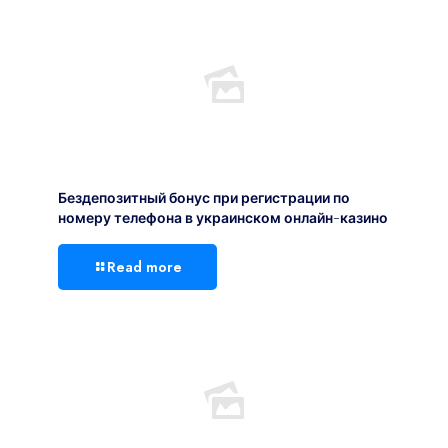
Бездепозитный бонус при регистрации по
номеру телефона в украинском онлайн-казино
Read more