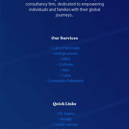
consultancy firm, dedicated to empowering
individuals and families with their global
journeys.
Our Services
- Caf e Patronato
- Immigrazione
- UX/UI
- Comune
- Inps
- Casa
- Consolato Pakistano
Quick Links
- Chi Siamo
- Novità
- I nostri servizi