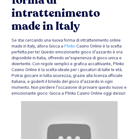
forma di
intrattenimento
made in Italy
Se stai cercando una nuova forma di intrattenimento online
made in Italy, allora Gioca a
Plinko
Casino Online è la scelta
perfetta per te! Questo emozionante gioco d’azzardo è ora
disponibile in Italia, offrendo un’esperienza di gioco unica e
divertente. Con regole semplici e grafica accattivante, Plinko
Casino Online è la scelta ideale per i giocatori di tutte le età.
Potrai giocare in tutta sicurezza, grazie alla licenza ufficiale
italiana, e goderti il brivido del gioco d’azzardo in ogni
momento. Non perdere l’occasione di provare questo nuovo e
emozionante gioco: Gioca a Plinko Casino Online oggi stesso!