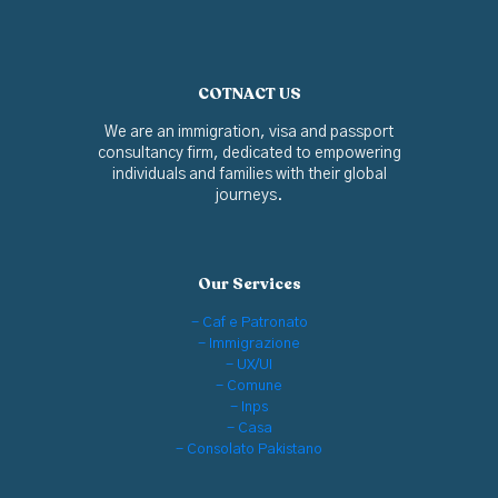
COTNACT US
We are an immigration, visa and passport
consultancy firm, dedicated to empowering
individuals and families with their global
journeys.
Our Services
- Caf e Patronato
- Immigrazione
- UX/UI
- Comune
- Inps
- Casa
- Consolato Pakistano