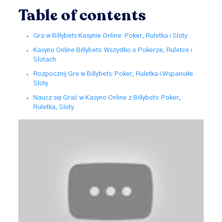
Table of contents
Gra w Billybets Kasynie Online: Poker, Ruletka i Sloty
Kasyno Online Billybets: Wszystko o Pokerze, Ruletce i
Slotach
Rozpocznij Gre w Billybets: Poker, Ruletka i Wspaniałe
Sloty
Naucz się Grać w Kasyno Online z Billybets: Poker,
Ruletka, Sloty