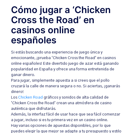
Cómo jugar a ‘Chicken
Cross the Road’ en
casinos online
españoles
Si estás buscando una experiencia de juego única y
emocionante, ¡prueba ‘Chicken Cross the Road’ en casinos
online españoles! Este divertido juego de azar está ganando
popularidad en España y ofrece una forma entretenida de
ganar dinero.
Para jugar, simplemente apuesta a si crees que el pollo
cruzará la calle de manera segura o no. Si aciertas, ¡ganarás
dinero!
Los
Chicken Road
gráficos y sonidos de alta calidad de
‘Chicken Cross the Road’ crean una atmósfera de casino
auténtica que disfrutarás.
Además, la interfaz fácil de usar hace que sea fácil comenzar
a jugar, incluso si es tu primera vez en un casino online.
Hay varias opciones de apuestas disponibles, por lo que
puedes elegir la que mejor se adapte a tu presupuesto y estilo