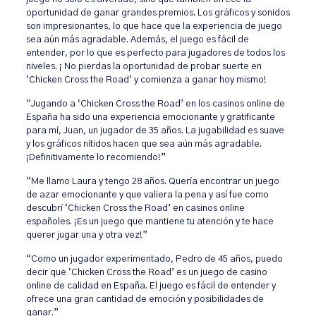
oportunidad de ganar grandes premios. Los gráficos y sonidos
son impresionantes, lo que hace que la experiencia de juego
sea aún más agradable. Además, el juego es fácil de
entender, por lo que es perfecto para jugadores de todos los
niveles. ¡ No pierdas la oportunidad de probar suerte en
‘Chicken Cross the Road’ y comienza a ganar hoy mismo!
“Jugando a ‘Chicken Cross the Road’ en los casinos online de
España ha sido una experiencia emocionante y gratificante
para mí, Juan, un jugador de 35 años. La jugabilidad es suave
y los gráficos nítidos hacen que sea aún más agradable.
¡Definitivamente lo recomiendo!”
“Me llamo Laura y tengo 28 años. Quería encontrar un juego
de azar emocionante y que valiera la pena y así fue como
descubrí ‘Chicken Cross the Road’ en casinos online
españoles. ¡Es un juego que mantiene tu atención y te hace
querer jugar una y otra vez!”
“Como un jugador experimentado, Pedro de 45 años, puedo
decir que ‘Chicken Cross the Road’ es un juego de casino
online de calidad en España. El juego es fácil de entender y
ofrece una gran cantidad de emoción y posibilidades de
ganar.”