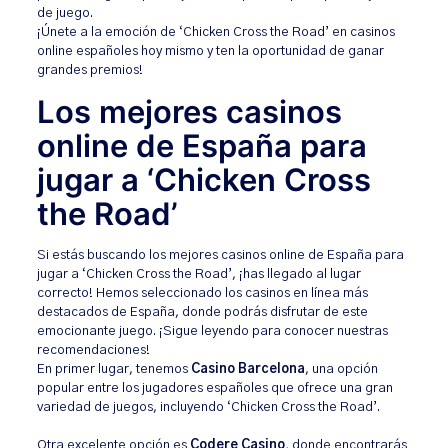
de juego.
¡Únete a la emoción de ‘Chicken Cross the Road’ en casinos
online españoles hoy mismo y ten la oportunidad de ganar
grandes premios!
Los mejores casinos
online de España para
jugar a ‘Chicken Cross
the Road’
Si estás buscando los mejores casinos online de España para
jugar a ‘Chicken Cross the Road’, ¡has llegado al lugar
correcto! Hemos seleccionado los casinos en línea más
destacados de España, donde podrás disfrutar de este
emocionante juego. ¡Sigue leyendo para conocer nuestras
recomendaciones!
En primer lugar, tenemos
Casino Barcelona
, una opción
popular entre los jugadores españoles que ofrece una gran
variedad de juegos, incluyendo ‘Chicken Cross the Road’.
Otra excelente opción es
Codere Casino
, donde encontrarás