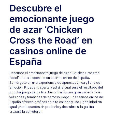
Descubre el
emocionante juego
de azar ‘Chicken
Cross the Road’ en
casinos online de
España
Descubre el emocionante juego de azar ‘Chicken Cross the
Road’ ahora disponible en casinos online de España.
Sumérgete en una experiencia de apuestas única y llena de
emoción. Prueba tu suerte y adivina cuál será el resultado del
popular juego de gallina. Encontrarás una gran variedad de
versiones y temáticas del famoso juego. Los casinos online de
España ofrecen gráficos de alta calidad y una jugabilidad sin
igual. ¡No te quedes sin probarlo y descubre si la gallina
cruzará la carretera!