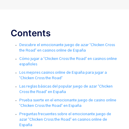
Contents
Descubre el emocionante juego de azar ‘Chicken Cross
the Road’ en casinos online de España
Cómo jugar a ‘Chicken Cross the Road’ en casinos online
españoles
Los mejores casinos online de España para jugar a
‘Chicken Cross the Road’
Las reglas básicas del popular juego de azar ‘Chicken
Cross the Road’ en España
Prueba suerte en el emocionante juego de casino online
‘Chicken Cross the Road’ en España
Preguntas frecuentes sobre el emocionante juego de
azar ‘Chicken Cross the Road’ en casinos online de
España