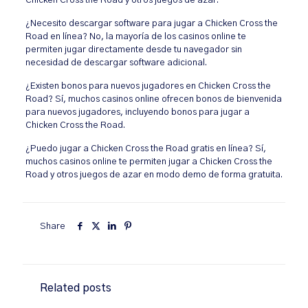
Chicken Cross the Road y otros juegos de azar.
¿Necesito descargar software para jugar a Chicken Cross the
Road en línea? No, la mayoría de los casinos online te
permiten jugar directamente desde tu navegador sin
necesidad de descargar software adicional.
¿Existen bonos para nuevos jugadores en Chicken Cross the
Road? Sí, muchos casinos online ofrecen bonos de bienvenida
para nuevos jugadores, incluyendo bonos para jugar a
Chicken Cross the Road.
¿Puedo jugar a Chicken Cross the Road gratis en línea? Sí,
muchos casinos online te permiten jugar a Chicken Cross the
Road y otros juegos de azar en modo demo de forma gratuita.
Share
Related posts