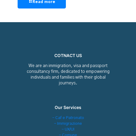
Read more
COTNACT US
We are an immigration, visa and passport
consultancy firm, dedicated to empowering
individuals and families with their global
journeys.
Our Services
- Caf e Patronato
- Immigrazione
- UX/UI
- Comune