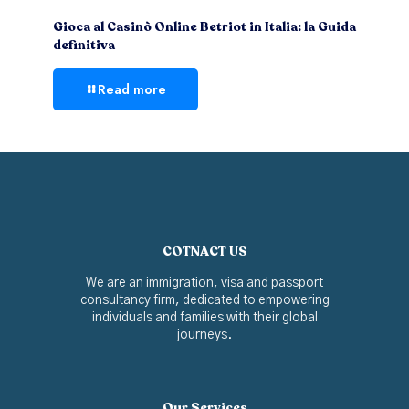
Gioca al Casinò Online Betriot in Italia: la Guida
definitiva
Read more
COTNACT US
We are an immigration, visa and passport
consultancy firm, dedicated to empowering
individuals and families with their global
journeys.
Our Services