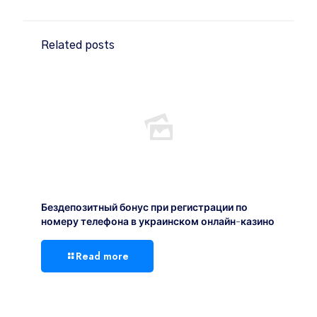
Related posts
Бездепозитный бонус при регистрации по
номеру телефона в украинском онлайн-казино
Read more