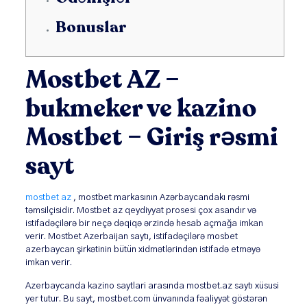
Bonuslar
Mostbet AZ –
bukmeker ve kazino
Mostbet – Giriş rəsmi
sayt
mostbet az
, mostbet markasının Azərbaycandakı rəsmi
təmsilçisidir. Mostbet az qeydiyyat prosesi çox asandır və
istifadəçilərə bir neçə dəqiqə ərzində hesab açmağa imkan
verir. Mostbet Azerbaijan saytı, istifadəçilərə mosbet
azerbaycan şirkətinin bütün xidmətlərindən istifadə etməyə
imkan verir.
Azerbaycanda kazino saytlari arasında mostbet.az saytı xüsusi
yer tutur. Bu sayt, mostbet.com ünvanında fəaliyyət göstərən