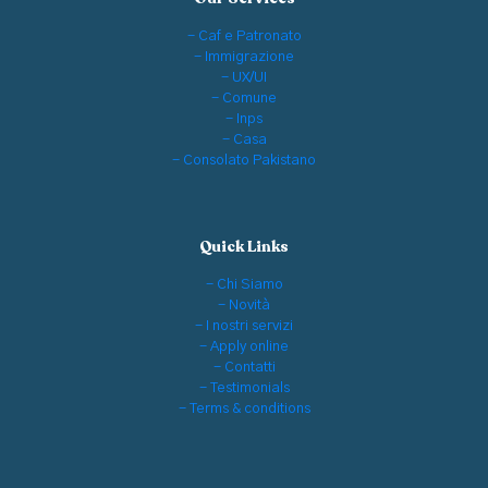
- Caf e Patronato
- Immigrazione
- UX/UI
- Comune
- Inps
- Casa
- Consolato Pakistano
Quick Links
- Chi Siamo
- Novità
- I nostri servizi
- Apply online
- Contatti
- Testimonials
- Terms & conditions