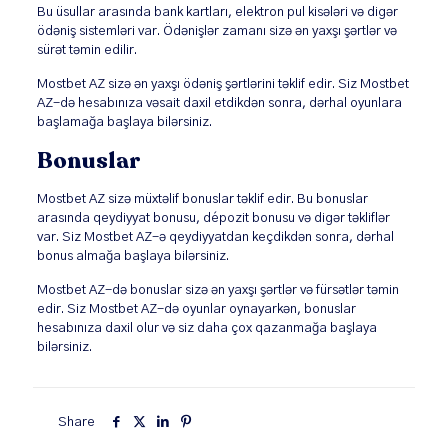
Bu üsullar arasında bank kartları, elektron pul kisələri və digər
ödəniş sistemləri var. Ödənişlər zamanı sizə ən yaxşı şərtlər və
sürət təmin edilir.
Mostbet AZ sizə ən yaxşı ödəniş şərtlərini təklif edir. Siz Mostbet
AZ-də hesabınıza vəsait daxil etdikdən sonra, dərhal oyunlara
başlamağa başlaya bilərsiniz.
Bonuslar
Mostbet AZ sizə müxtəlif bonuslar təklif edir. Bu bonuslar
arasında qeydiyyat bonusu, dépozit bonusu və digər təkliflər
var. Siz Mostbet AZ-ə qeydiyyatdan keçdikdən sonra, dərhal
bonus almağa başlaya bilərsiniz.
Mostbet AZ-də bonuslar sizə ən yaxşı şərtlər və fürsətlər təmin
edir. Siz Mostbet AZ-də oyunlar oynayarkən, bonuslar
hesabınıza daxil olur və siz daha çox qazanmağa başlaya
bilərsiniz.
Share