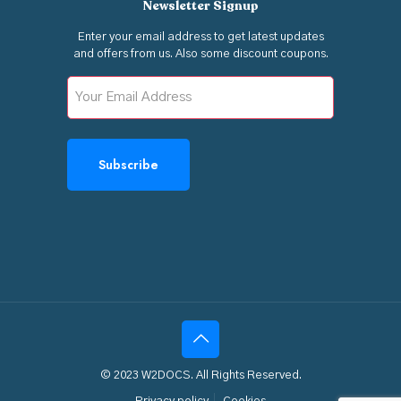
Newsletter Signup
Enter your email address to get latest updates
and offers from us. Also some discount coupons.
Your
Email
Address
© 2023 W2DOCS. All Rights Reserved.