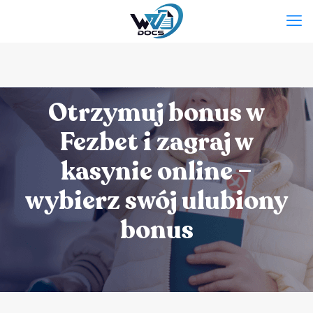
Otrzymuj bonus w
Fezbet i zagraj w
kasynie online –
wybierz swój ulubiony
bonus