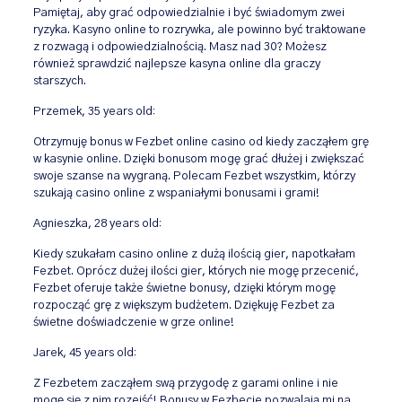
Pamiętaj, aby grać odpowiedzialnie i być świadomym zwei
ryzyka. Kasyno online to rozrywka, ale powinno być traktowane
z rozwagą i odpowiedzialnością. Masz nad 30? Możesz
również sprawdzić najlepsze kasyna online dla graczy
starszych.
Przemek, 35 years old:
Otrzymuję bonus w Fezbet online casino od kiedy zacząłem grę
w kasynie online. Dzięki bonusom mogę grać dłużej i zwiększać
swoje szanse na wygraną. Polecam Fezbet wszystkim, którzy
szukają casino online z wspaniałymi bonusami i grami!
Agnieszka, 28 years old:
Kiedy szukałam casino online z dużą ilością gier, napotkałam
Fezbet. Oprócz dużej ilości gier, których nie mogę przecenić,
Fezbet oferuje także świetne bonusy, dzięki którym mogę
rozpocząć grę z większym budżetem. Dziękuję Fezbet za
świetne doświadczenie w grze online!
Jarek, 45 years old:
Z Fezbetem zacząłem swą przygodę z garami online i nie
mogę się z nim rozejść! Bonusy w Fezbecie pozwalają mi na