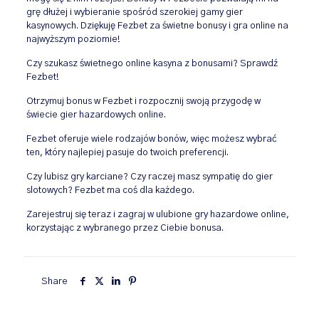
grę dłużej i wybieranie spośród szerokiej gamy gier
kasynowych. Dziękuję Fezbet za świetne bonusy i gra online na
najwyższym poziomie!
Czy szukasz świetnego online kasyna z bonusami? Sprawdź
Fezbet!
Otrzymuj bonus w Fezbet i rozpocznij swoją przygodę w
świecie gier hazardowych online.
Fezbet oferuje wiele rodzajów bonów, więc możesz wybrać
ten, który najlepiej pasuje do twoich preferencji.
Czy lubisz gry karciane? Czy raczej masz sympatię do gier
slotowych? Fezbet ma coś dla każdego.
Zarejestruj się teraz i zagraj w ulubione gry hazardowe online,
korzystając z wybranego przez Ciebie bonusa.
Share