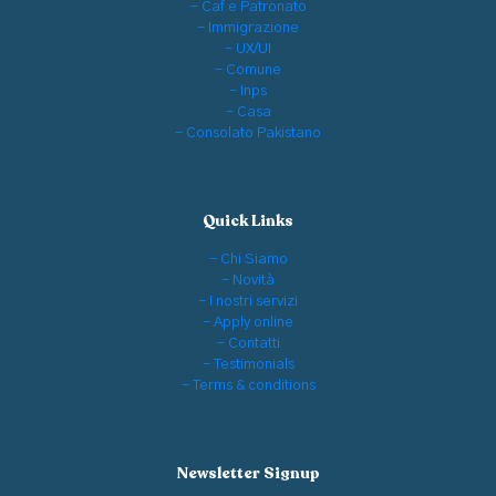
- Caf e Patronato
- Immigrazione
- UX/UI
- Comune
- Inps
- Casa
- Consolato Pakistano
Quick Links
- Chi Siamo
- Novità
- I nostri servizi
- Apply online
- Contatti
- Testimonials
- Terms & conditions
Newsletter Signup