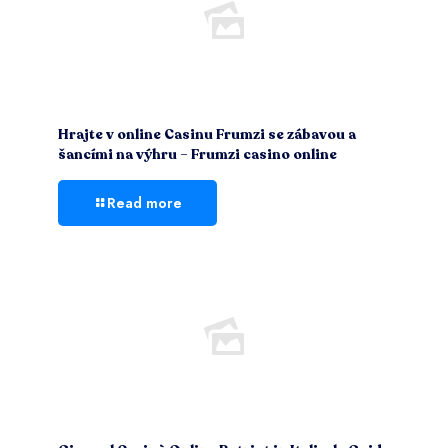
Hrajte v online Casinu Frumzi se zábavou a
šancími na výhru – Frumzi casino online
Read more