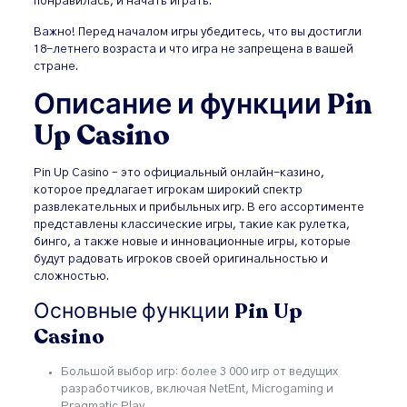
понравилась, и начать играть.
Важно! Перед началом игры убедитесь, что вы достигли
18-летнего возраста и что игра не запрещена в вашей
стране.
Описание и функции Pin
Up Casino
Pin Up Casino – это официальный онлайн-казино,
которое предлагает игрокам широкий спектр
развлекательных и прибыльных игр. В его ассортименте
представлены классические игры, такие как рулетка,
бинго, а также новые и инновационные игры, которые
будут радовать игроков своей оригинальностью и
сложностью.
Основные функции Pin Up
Casino
Большой выбор игр: более 3 000 игр от ведущих
разработчиков, включая NetEnt, Microgaming и
Pragmatic Play.