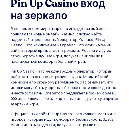
Pin Up Casino вход
на зеркало
В современном мире азартных игр, где каждый день
появляются новые онлайн-казино, сложно найти
надежный и проверенный оператор. Однако, Pin Up
Casino – это исключение из правил. Это официальный
сайт, который предлагает игрокам из России и других
стран играть в лучшие игры, получать выигрыши и
наслаждаться комфортабельной игрой.
Pin Up Casino – это международный оператор, который
работает на основе лицензии, выдана Мальтийской
комиссией по игорному регуляменту. Это означает, что
игроки могут быть уверены в безопасности своих данных
и честности игры. Оператор предлагает игрокам более 3
000 игр, включая слоты, карточные игры, рулетку и другие
азартные игры.
Официальный сайт Pin Up Casino – это лучшее место для
игроков, которые ищут комфорт и безопасность. Здесь
можно играть на деньги, получать выигрыши и