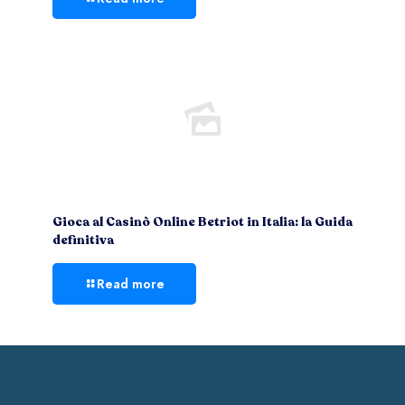
Gioca al Casinò Online Betriot in Italia: la Guida
definitiva
Read more