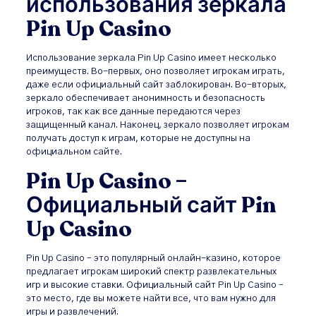
использования зеркала
Pin Up Casino
Использование зеркала Pin Up Casino имеет несколько
преимуществ. Во-первых, оно позволяет игрокам играть,
даже если официальный сайт заблокирован. Во-вторых,
зеркало обеспечивает анонимность и безопасность
игроков, так как все данные передаются через
защищенный канал. Наконец, зеркало позволяет игрокам
получать доступ к играм, которые не доступны на
официальном сайте.
Pin Up Casino –
Официальный сайт Pin
Up Casino
Pin Up Casino – это популярный онлайн-казино, которое
предлагает игрокам широкий спектр развлекательных
игр и высокие ставки. Официальный сайт Pin Up Casino –
это место, где вы можете найти все, что вам нужно для
игры и развлечений.