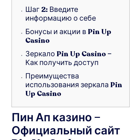
Шаг 2: Введите
информацию о себе
Бонусы и акции в Pin Up
Casino
Зеркало Pin Up Casino –
Как получить доступ
Преимущества
использования зеркала Pin
Up Casino
Пин Ап казино –
Официальный сайт