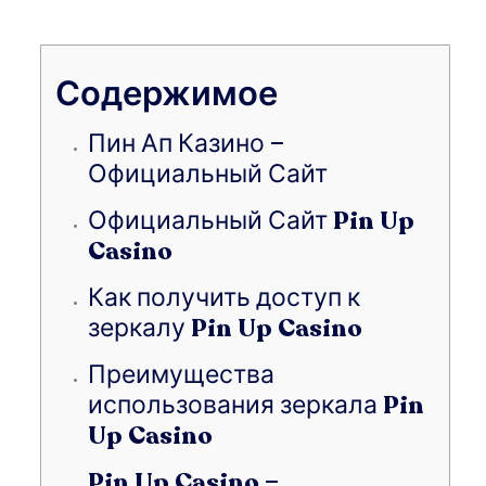
Содержимое
Пин Ап Казино –
Официальный Сайт
Официальный Сайт Pin Up
Casino
Как получить доступ к
зеркалу Pin Up Casino
Преимущества
использования зеркала Pin
Up Casino
Pin Up Casino –