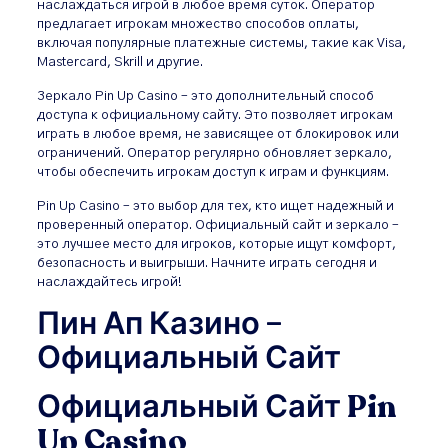
наслаждаться игрой в любое время суток. Оператор
предлагает игрокам множество способов оплаты,
включая популярные платежные системы, такие как Visa,
Mastercard, Skrill и другие.
Зеркало Pin Up Casino – это дополнительный способ
доступа к официальному сайту. Это позволяет игрокам
играть в любое время, не зависящее от блокировок или
ограничений. Оператор регулярно обновляет зеркало,
чтобы обеспечить игрокам доступ к играм и функциям.
Pin Up Casino – это выбор для тех, кто ищет надежный и
проверенный оператор. Официальный сайт и зеркало –
это лучшее место для игроков, которые ищут комфорт,
безопасность и выигрыши. Начните играть сегодня и
наслаждайтесь игрой!
Пин Ап Казино –
Официальный Сайт
Официальный Сайт Pin
Up Casino