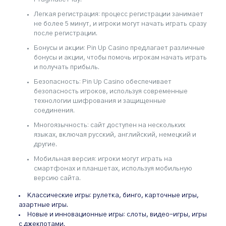
Легкая регистрация: процесс регистрации занимает
не более 5 минут, и игроки могут начать играть сразу
после регистрации.
Бонусы и акции: Pin Up Casino предлагает различные
бонусы и акции, чтобы помочь игрокам начать играть
и получать прибыль.
Безопасность: Pin Up Casino обеспечивает
безопасность игроков, используя современные
технологии шифрования и защищенные
соединения.
Многоязычность: сайт доступен на нескольких
языках, включая русский, английский, немецкий и
другие.
Мобильная версия: игроки могут играть на
смартфонах и планшетах, используя мобильную
версию сайта.
Классические игры: рулетка, бинго, карточные игры,
азартные игры.
Новые и инновационные игры: слоты, видео-игры, игры
с джекпотами.