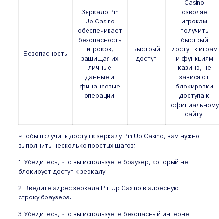
Casino
Зеркало Pin
позволяет
Up Casino
игрокам
обеспечивает
получить
безопасность
быстрый
игроков,
Быстрый
доступ к играм
Безопасность
защищая их
доступ
и функциям
личные
казино, не
данные и
завися от
финансовые
блокировки
операции.
доступа к
официальному
сайту.
Чтобы получить доступ к зеркалу Pin Up Casino, вам нужно
выполнить несколько простых шагов:
1. Убедитесь, что вы используете браузер, который не
блокирует доступ к зеркалу.
2. Введите адрес зеркала Pin Up Casino в адресную
строку браузера.
3. Убедитесь, что вы используете безопасный интернет-