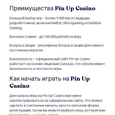
Преимущества Pin Up Casino
Большой выбор игр – более 3 000 игр от ведущих
разработчиков, включая NetEnt, Microgaming и Evolution
Gaming.
Высокие ставки – до 100 000 рублей на игру.
Бонусы и акции – регулярные бонусы и акции для новых и
постоянных игроков.
Безопасность – официальный сайт Pin Up Casino
работает на основе лицензии Curacao, что обеспечивает
безопасность и честность игры.
Как начать играть на Pin Up
Casino
Для начала игры на Pin Up Casino вам нужно
зарегистрироваться на официальном сайте. Это можно
сделать в считанные минуты, просто заполнив форму
регистрации. Затем вы можете выбрать игру, которая вам