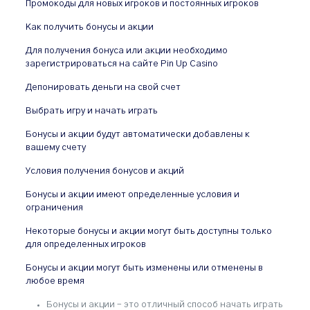
Промокоды для новых игроков и постоянных игроков
Как получить бонусы и акции
Для получения бонуса или акции необходимо
зарегистрироваться на сайте Pin Up Casino
Депонировать деньги на свой счет
Выбрать игру и начать играть
Бонусы и акции будут автоматически добавлены к
вашему счету
Условия получения бонусов и акций
Бонусы и акции имеют определенные условия и
ограничения
Некоторые бонусы и акции могут быть доступны только
для определенных игроков
Бонусы и акции могут быть изменены или отменены в
любое время
Бонусы и акции – это отличный способ начать играть