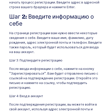
начать процесс регистрации. Введите адрес в адресной
строке вашего браузера и нажмите Enter.
Шаг 2: Введите информацию о
себе
На странице регистрации вам нужно ввести некоторые
сведения о себе. Введите ваше имя, фамилию, дату
рождения, адрес электронной почты и телефон. Введите
также пароль, который будет использоваться для входа
на ваш аккаунт.
Шаг 3: Подтвердите регистрацию
После ввода информации о себе, нажмите на кнопку
“Зарегистрироваться”. Вам будет отправлено письмо с
ссылкой на подтверждение регистрации. Откройте это
письмо и нажмите на ссылку, чтобы подтвердить
регистрацию.
Шаг 4: Вход в аккаунт
После подтверждения регистрации, вы можете войти в
свой аккаунт, используя адрес электронной почты и