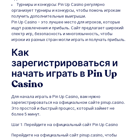
Турниры и конкурсы: Pin Up Casino регулярно
организует турниры и конкурсы, чтобы помочь игрокам
получить дополнительные выигрыши.
Pin Up Casino – это лучшее место для игроков, которые
ищут развлечения и прибыль. Сайт предлагает широкий
спектр игр, безопасность и многоязычность, чтобы
игроки из разных стран могли играть и получать прибыль.
Как
зарегистрироваться и
начать играть в Pin Up
Casino
Для начала играть в Pin Up Casino, вам нужно
зарегистрироваться на официальном сайте pinup.casino.
Это простой и быстрый процесс, который займет не
более 5 минут.
Шаг 1: Перейдите на официальный сайт Pin Up Casino
Перейдите на официальный сайт pinup.casino, чтобы