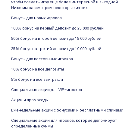
чтобы сделать игру еще более интересной и выгодной.
Ниже мы рассмотрим некоторые из них.
Бонусы для новых игроков
100% бонус на первый депозит до 25 000 рублей
50% бонус на второй депозит до 15 000 рублей
25% бонус на третий депозит до 10 000 рублей
Бонусы для постоянных игроков
10% бонус на все депозиты
5% бонус на все выигрыши
Специальные акции для VIP-игроков
Акции и промокоды
Еженедельные акции с бонусами и бесплатными спинами
Специальные акции для игроков, которые депонируют
определенные суммы