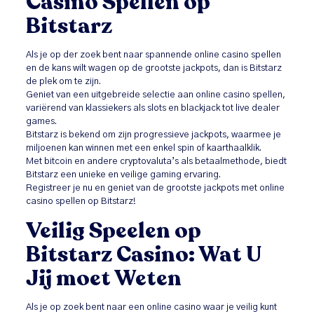
Casino Spellen op
Bitstarz
Als je op der zoek bent naar spannende online casino spellen
en de kans wilt wagen op de grootste jackpots, dan is Bitstarz
de plek om te zijn.
Geniet van een uitgebreide selectie aan online casino spellen,
variërend van klassiekers als slots en blackjack tot live dealer
games.
Bitstarz is bekend om zijn progressieve jackpots, waarmee je
miljoenen kan winnen met een enkel spin of kaarthaalklik.
Met bitcoin en andere cryptovaluta’s als betaalmethode, biedt
Bitstarz een unieke en veilige gaming ervaring.
Registreer je nu en geniet van de grootste jackpots met online
casino spellen op Bitstarz!
Veilig Speelen op
Bitstarz Casino: Wat U
Jij moet Weten
Als je op zoek bent naar een online casino waar je veilig kunt