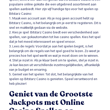
populaire online goksite die een uitgebreid assortiment aan
spellen aanbiedt. Hier zijn vijf handige tips voor het spelen op
Bitstarz Casino:
1. Maak een account aan: Als je nog geen account hebt op
Bitstarz Casino, is het belangrijk om je eerst te registeren. Dit is
snel en makkelijk gedaan via de website.
2. Kies je spel: Bitstarz Casino biedt een verscheidenheid aan
spellen, van gokautomaten tot live casino spellen. Kies het spel
dat je het meest interesseert en speel ervoor.
3. Lees de regels: Voordat je aan het spelen begint, is het
belangrijk om de regels van het spel goed te lezen. Zo weet je
precies hoe het spel werkt en wat je moet doen om te winnen.
4. Stel je inzet in: Als je klaar bent om te spelen, stel je inzet in.
Je kan kiezen uit verschillende inzetmogelijkheden, afhankelijk
van je budget en ervaring.
5. Geniet van het spelen: Tot slot, het belangrijkste van het
spelen op Bitstarz Casino is genieten. Speel verantwoord en
heb plezier!
Geniet van de Grootste
Jackpots met Online