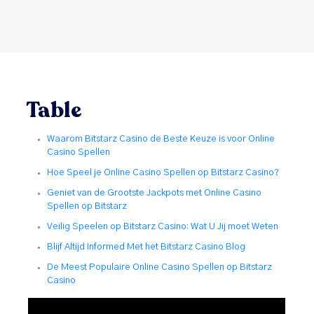
Table
Waarom Bitstarz Casino de Beste Keuze is voor Online
Casino Spellen
Hoe Speel je Online Casino Spellen op Bitstarz Casino?
Geniet van de Grootste Jackpots met Online Casino
Spellen op Bitstarz
Veilig Speelen op Bitstarz Casino: Wat U Jij moet Weten
Blijf Altijd Informed Met het Bitstarz Casino Blog
De Meest Populaire Online Casino Spellen op Bitstarz
Casino