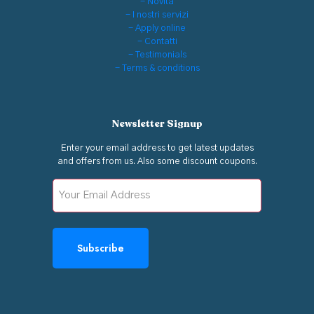
- Novità
- I nostri servizi
- Apply online
- Contatti
- Testimonials
- Terms & conditions
Newsletter Signup
Enter your email address to get latest updates
and offers from us. Also some discount coupons.
Your
Email
Address