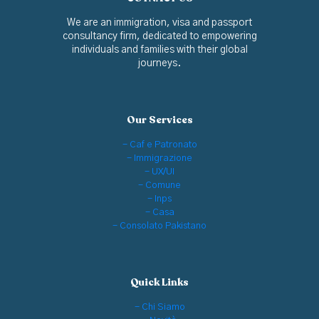
We are an immigration, visa and passport
consultancy firm, dedicated to empowering
individuals and families with their global
journeys.
Our Services
- Caf e Patronato
- Immigrazione
- UX/UI
- Comune
- Inps
- Casa
- Consolato Pakistano
Quick Links
- Chi Siamo