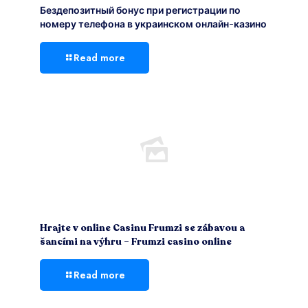
Бездепозитный бонус при регистрации по
номеру телефона в украинском онлайн-казино
Read more
Hrajte v online Casinu Frumzi se zábavou a
šancími na výhru – Frumzi casino online
Read more