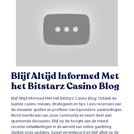
Blijf Altijd Informed Met
het Bitstarz Casino Blog
Blijf Altijd Informed Met Het Bitstarz Casino Blog: Ontdek de
laatste casino-nieuws, strategieën en tips. Lees recensies van
de nieuwste spellen en profiteer van bijzondere aanbiedingen.
Word membraan van onze community en neem deel aan
spannende discussies. Blijf op de hoogte van de meest
recente ontwikkelingen in de wereld van online gambling
dankzij onze updates. Speel verantwoord en blijf altijd op de