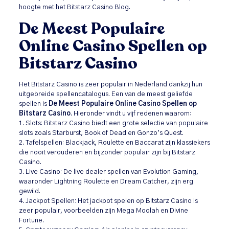
hoogte met het Bitstarz Casino Blog.
De Meest Populaire
Online Casino Spellen op
Bitstarz Casino
Het Bitstarz Casino is zeer populair in Nederland dankzij hun
uitgebreide spellencatalogus. Een van de meest geliefde
spellen is
De Meest Populaire Online Casino Spellen op
Bitstarz Casino
. Hieronder vindt u vijf redenen waarom:
1. Slots: Bitstarz Casino biedt een grote selectie van populaire
slots zoals Starburst, Book of Dead en Gonzo’s Quest.
2. Tafelspellen: Blackjack, Roulette en Baccarat zijn klassiekers
die nooit verouderen en bijzonder populair zijn bij Bitstarz
Casino.
3. Live Casino: De live dealer spellen van Evolution Gaming,
waaronder Lightning Roulette en Dream Catcher, zijn erg
gewild.
4. Jackpot Spellen: Het jackpot spelen op Bitstarz Casino is
zeer populair, voorbeelden zijn Mega Moolah en Divine
Fortune.