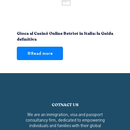
Gioca al Casinò Online Betriot in Italia: la Guida
definitiva
Read more
COTNACT US
We are an immigration, visa and passport
consultancy firm, dedicated to empowering
individuals and families with their global