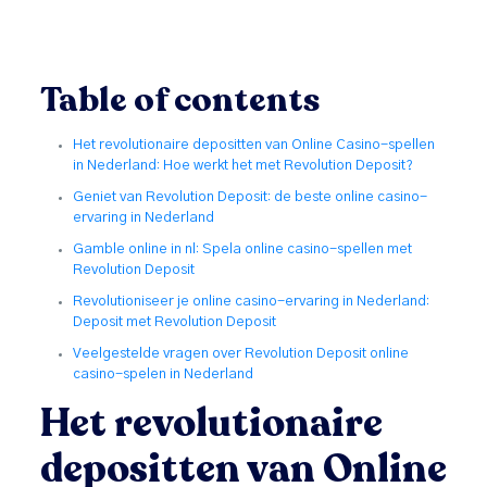
Table of contents
Het revolutionaire depositten van Online Casino-spellen
in Nederland: Hoe werkt het met Revolution Deposit?
Geniet van Revolution Deposit: de beste online casino-
ervaring in Nederland
Gamble online in nl: Spela online casino-spellen met
Revolution Deposit
Revolutioniseer je online casino-ervaring in Nederland:
Deposit met Revolution Deposit
Veelgestelde vragen over Revolution Deposit online
casino-spelen in Nederland
Het revolutionaire
depositten van Online