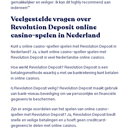
gemakkelijker en veiliger. Ik kan dit highly recommend aan
iedereen!”
Veelgestelde vragen over
Revolution Deposit online
casino-spelen in Nederland
Kunt u online casino-spellen spelen met Revolution Deposit in
Nederland? Ja, u kunt online casino-spellen spelen met
Revolution Deposit in veel Nederlandse online casinos.
Hoe werkt Revolution Deposit? Revolution Deposit is een
betalingsmethode waarbij u met uw bankrekening kunt betalen
in online casinos.
Is Revolution Deposit veilig? Revolution Deposit maakt gebruik
van bank-niveau beveiliging om uw persoonlijke en financiële
gegevens te beschermen.
Zijn er enige voordelen van het spelen van online casino-
spellen met Revolution Deposit? Ja, Revolution Deposit biedt
snelle en veilige betalingen en u hoeft geen creditcard-
gegevens te delen met online casinos.