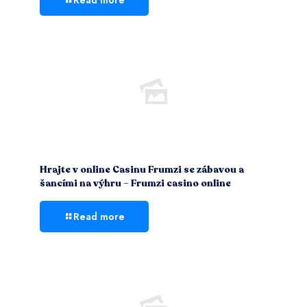
Hrajte v online Casinu Frumzi se zábavou a
šancími na výhru – Frumzi casino online
Read more