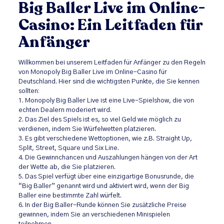
Big Baller Live im Online-
Casino: Ein Leitfaden für
Anfänger
Willkommen bei unserem Leitfaden für Anfänger zu den Regeln
von Monopoly Big Baller Live im Online-Casino für
Deutschland. Hier sind die wichtigsten Punkte, die Sie kennen
sollten:
1. Monopoly Big Baller Live ist eine Live-Spielshow, die von
echten Dealern moderiert wird.
2. Das Ziel des Spiels ist es, so viel Geld wie möglich zu
verdienen, indem Sie Würfelwetten platzieren.
3. Es gibt verschiedene Wettoptionen, wie z.B. Straight Up,
Split, Street, Square und Six Line.
4. Die Gewinnchancen und Auszahlungen hängen von der Art
der Wette ab, die Sie platzieren.
5. Das Spiel verfügt über eine einzigartige Bonusrunde, die
“Big Baller” genannt wird und aktiviert wird, wenn der Big
Baller eine bestimmte Zahl würfelt.
6. In der Big Baller-Runde können Sie zusätzliche Preise
gewinnen, indem Sie an verschiedenen Minispielen