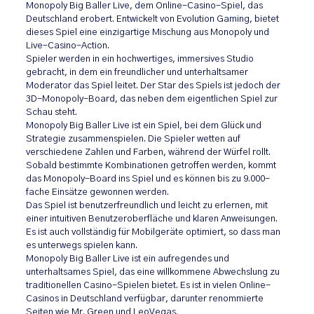
Monopoly Big Baller Live, dem Online-Casino-Spiel, das
Deutschland erobert. Entwickelt von Evolution Gaming, bietet
dieses Spiel eine einzigartige Mischung aus Monopoly und
Live-Casino-Action.
Spieler werden in ein hochwertiges, immersives Studio
gebracht, in dem ein freundlicher und unterhaltsamer
Moderator das Spiel leitet. Der Star des Spiels ist jedoch der
3D-Monopoly-Board, das neben dem eigentlichen Spiel zur
Schau steht.
Monopoly Big Baller Live ist ein Spiel, bei dem Glück und
Strategie zusammenspielen. Die Spieler wetten auf
verschiedene Zahlen und Farben, während der Würfel rollt.
Sobald bestimmte Kombinationen getroffen werden, kommt
das Monopoly-Board ins Spiel und es können bis zu 9.000-
fache Einsätze gewonnen werden.
Das Spiel ist benutzerfreundlich und leicht zu erlernen, mit
einer intuitiven Benutzeroberfläche und klaren Anweisungen.
Es ist auch vollständig für Mobilgeräte optimiert, so dass man
es unterwegs spielen kann.
Monopoly Big Baller Live ist ein aufregendes und
unterhaltsames Spiel, das eine willkommene Abwechslung zu
traditionellen Casino-Spielen bietet. Es ist in vielen Online-
Casinos in Deutschland verfügbar, darunter renommierte
Seiten wie Mr. Green und LeoVegas.