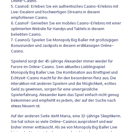
Online-Casino.
5. CasinoE: Erleben Sie ein authentisches Casino-Erlebnis mit
Live-Dealern und hochwertigen Streams in diesem
empfohlenen Casino.
6. CasinoF: Genießen Sie ein mobiles Casino-Erlebnis mit einer
optimierten Website für Handys und Tablets in diesem
beliebten Casino.
7. CasinoG: Spielen Sie Monopoly Big Baller mit großzügigen
Bonusrunden und Jackpots in diesem erstklassigen Online-
Casino.
Spielend sorgt der 45-jährige Alexander immer wieder für
Furore im Online-Casino. Sein aktuelles Lieblingsspiel:
Monopoly Big Baller Live. Die Kombination aus Brettspiel und
Echtzeit-Casino macht für ihn den besonderen Reiz aus. Die
Interaktion mit anderen Spielern und die Möglichkeit, echtes
Geld zu gewinnen, sorgen für eine unvergessliche
Spielerfahrung. Alexander kann das Spiel einfach nicht genug
bekommen und empfiehlt es jedem, der auf der Suche nach
etwas Neuem ist.
Auf der anderen Seite steht Maria, eine 32-jährige Skeptikerin.
Sie hat schon so viele Online-Casinos ausprobiert und war
bisher immer enttäuscht. Als sie von Monopoly Big Baller Live