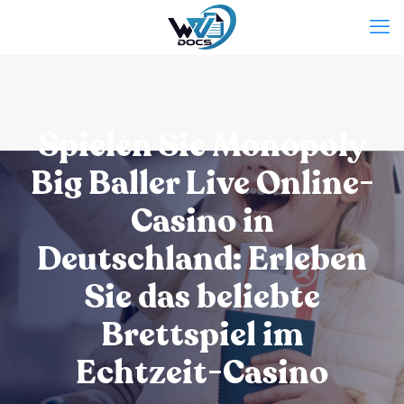
Spielen Sie Monopoly
Big Baller Live Online-
Casino in
Deutschland: Erleben
Sie das beliebte
Brettspiel im
Echtzeit-Casino