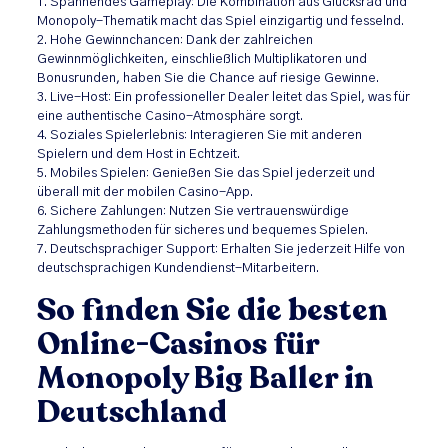
1. Spannendes Gameplay: Die Kombination aus Glücksrad und
Monopoly-Thematik macht das Spiel einzigartig und fesselnd.
2. Hohe Gewinnchancen: Dank der zahlreichen
Gewinnmöglichkeiten, einschließlich Multiplikatoren und
Bonusrunden, haben Sie die Chance auf riesige Gewinne.
3. Live-Host: Ein professioneller Dealer leitet das Spiel, was für
eine authentische Casino-Atmosphäre sorgt.
4. Soziales Spielerlebnis: Interagieren Sie mit anderen
Spielern und dem Host in Echtzeit.
5. Mobiles Spielen: Genießen Sie das Spiel jederzeit und
überall mit der mobilen Casino-App.
6. Sichere Zahlungen: Nutzen Sie vertrauenswürdige
Zahlungsmethoden für sicheres und bequemes Spielen.
7. Deutschsprachiger Support: Erhalten Sie jederzeit Hilfe von
deutschsprachigen Kundendienst-Mitarbeitern.
So finden Sie die besten
Online-Casinos für
Monopoly Big Baller in
Deutschland