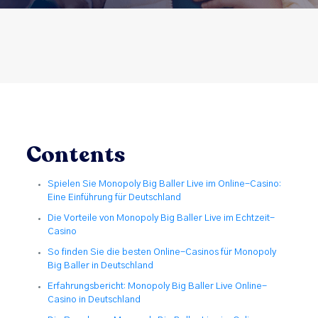
Contents
Spielen Sie Monopoly Big Baller Live im Online-Casino:
Eine Einführung für Deutschland
Die Vorteile von Monopoly Big Baller Live im Echtzeit-
Casino
So finden Sie die besten Online-Casinos für Monopoly
Big Baller in Deutschland
Erfahrungsbericht: Monopoly Big Baller Live Online-
Casino in Deutschland