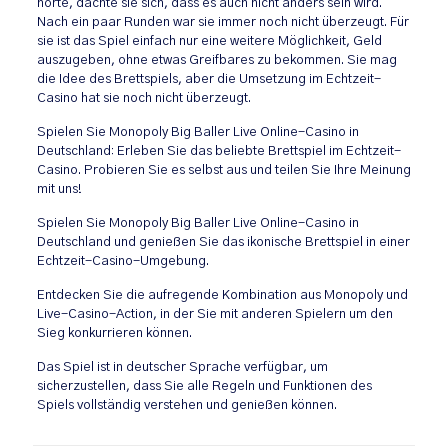
hörte, dachte sie sich, dass es auch nicht anders sein wird.
Nach ein paar Runden war sie immer noch nicht überzeugt. Für
sie ist das Spiel einfach nur eine weitere Möglichkeit, Geld
auszugeben, ohne etwas Greifbares zu bekommen. Sie mag
die Idee des Brettspiels, aber die Umsetzung im Echtzeit-
Casino hat sie noch nicht überzeugt.
Spielen Sie Monopoly Big Baller Live Online-Casino in
Deutschland: Erleben Sie das beliebte Brettspiel im Echtzeit-
Casino. Probieren Sie es selbst aus und teilen Sie Ihre Meinung
mit uns!
Spielen Sie Monopoly Big Baller Live Online-Casino in
Deutschland und genießen Sie das ikonische Brettspiel in einer
Echtzeit-Casino-Umgebung.
Entdecken Sie die aufregende Kombination aus Monopoly und
Live-Casino-Action, in der Sie mit anderen Spielern um den
Sieg konkurrieren können.
Das Spiel ist in deutscher Sprache verfügbar, um
sicherzustellen, dass Sie alle Regeln und Funktionen des
Spiels vollständig verstehen und genießen können.