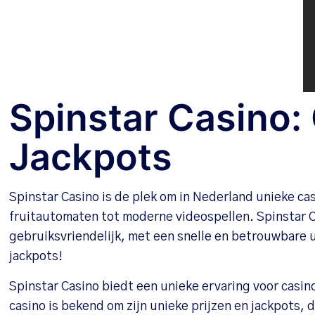
Spinstar Casino:
Jackpots
Spinstar Casino is de plek om in Nederland unieke cas
fruitautomaten tot moderne videospellen. Spinstar Ca
gebruiksvriendelijk, met een snelle en betrouwbare u
jackpots!
Spinstar Casino biedt een unieke ervaring voor casino
casino is bekend om zijn unieke prijzen en jackpots,