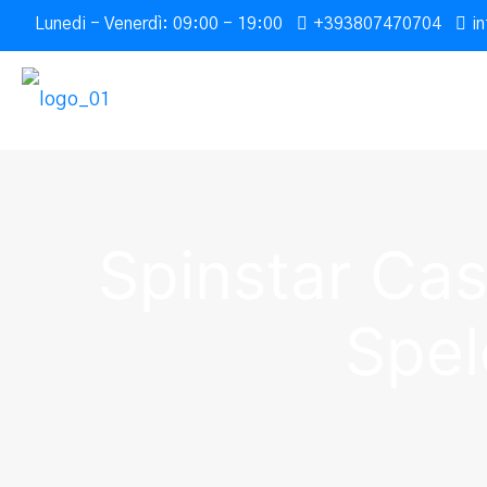
Lunedi - Venerdì: 09:00 - 19:00
+393807470704
i
Spinstar Cas
Spel