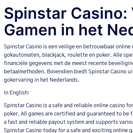
Spinstar Casino:
Gamen in het Ne
Spinstar Casino is een veilige en betrouwbaar online
gokautomaten, blackjack, roulette en poker. Alle spe
financiële gegevens met de meest recente beveiligi
betaalmethoden. Bovendien biedt Spinstar Casino uit
gokervaring in het Nederlands.
In English:
Spinstar Casino is a safe and reliable online casino f
poker. All games are certified and guaranteed to be fa
a fast and reliable payout system and supports vari
Spinstar Casino today for a safe and exciting online