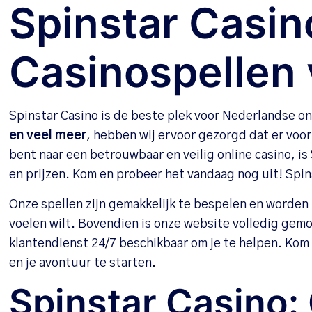
Spinstar Casin
Casinospellen
Spinstar Casino is de beste plek voor Nederlandse o
en veel meer
, hebben wij ervoor gezorgd dat er voor i
bent naar een betrouwbaar en veilig online casino, is
en prijzen. Kom en probeer het vandaag nog uit! Spin
Onze spellen zijn gemakkelijk te bespelen en worden b
voelen wilt. Bovendien is onze website volledig gemob
klantendienst 24/7 beschikbaar om je te helpen. Kom
en je avontuur te starten.
Spinstar Casino: