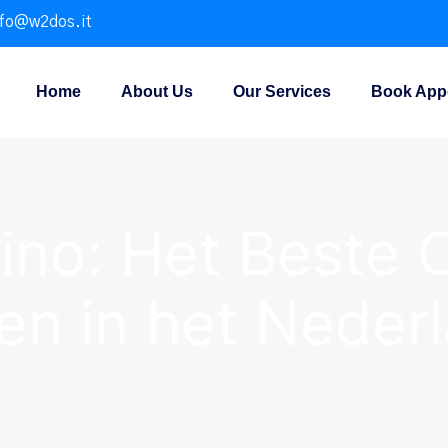
nfo@w2dos.it
Home
About Us
Our Services
Book App
ino: Het Beste 
en in het Neder