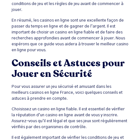
conditions de jeu et les règles de jeu avant de commencer à
jouer.
En résumé, les casinos en ligne sont une excellente façon de
passer du temps en ligne et de gagner de l’argent. Il est
important de choisir un casino en ligne fiable et de faire des
recherches approfondies avant de commencer à jouer. Nous
espérons que ce guide vous aidera à trouver le meilleur casino
en ligne pour vous.
Conseils et Astuces pour
Jouer en Sécurité
Pour vous assurer un jeu sécurisé et amusant dans les
meilleurs casinos en ligne France, voici quelques conseils et
astuces à prendre en compte.
Choisissez un casino en ligne fiable. Il est essentiel de vérifier
la réputation d’un casino en ligne avant de vous y inscrire.
Assurez-vous qu’il est légal et que ses jeux sont régulièrement
vérifiés par des organismes de contrôle.
Il est également important de vérifier les conditions de jeu et