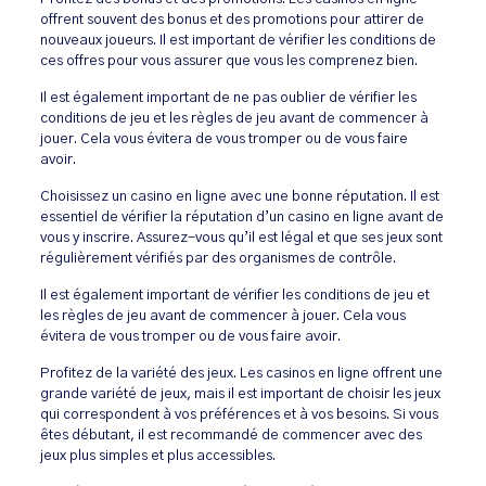
offrent souvent des bonus et des promotions pour attirer de
nouveaux joueurs. Il est important de vérifier les conditions de
ces offres pour vous assurer que vous les comprenez bien.
Il est également important de ne pas oublier de vérifier les
conditions de jeu et les règles de jeu avant de commencer à
jouer. Cela vous évitera de vous tromper ou de vous faire
avoir.
Choisissez un casino en ligne avec une bonne réputation. Il est
essentiel de vérifier la réputation d’un casino en ligne avant de
vous y inscrire. Assurez-vous qu’il est légal et que ses jeux sont
régulièrement vérifiés par des organismes de contrôle.
Il est également important de vérifier les conditions de jeu et
les règles de jeu avant de commencer à jouer. Cela vous
évitera de vous tromper ou de vous faire avoir.
Profitez de la variété des jeux. Les casinos en ligne offrent une
grande variété de jeux, mais il est important de choisir les jeux
qui correspondent à vos préférences et à vos besoins. Si vous
êtes débutant, il est recommandé de commencer avec des
jeux plus simples et plus accessibles.