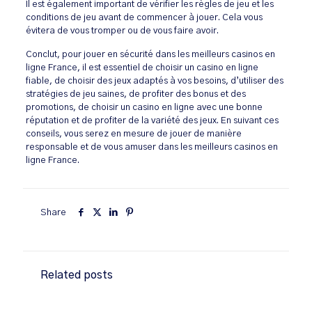
Il est également important de vérifier les règles de jeu et les
conditions de jeu avant de commencer à jouer. Cela vous
évitera de vous tromper ou de vous faire avoir.
Conclut, pour jouer en sécurité dans les meilleurs casinos en
ligne France, il est essentiel de choisir un casino en ligne
fiable, de choisir des jeux adaptés à vos besoins, d’utiliser des
stratégies de jeu saines, de profiter des bonus et des
promotions, de choisir un casino en ligne avec une bonne
réputation et de profiter de la variété des jeux. En suivant ces
conseils, vous serez en mesure de jouer de manière
responsable et de vous amuser dans les meilleurs casinos en
ligne France.
Share
Related posts