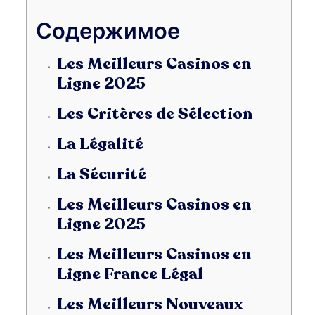
Содержимое
Les Meilleurs Casinos en
Ligne 2025
Les Critères de Sélection
La Légalité
La Sécurité
Les Meilleurs Casinos en
Ligne 2025
Les Meilleurs Casinos en
Ligne France Légal
Les Meilleurs Nouveaux