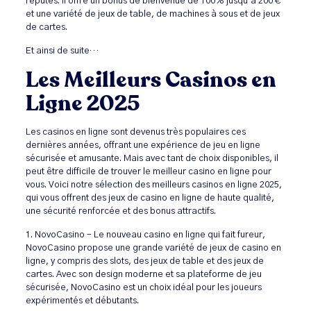
réputés. Il offre un bonus de bienvenue de 100% jusqu’à 200 €
et une variété de jeux de table, de machines à sous et de jeux
de cartes.
Et ainsi de suite…
Les Meilleurs Casinos en
Ligne 2025
Les casinos en ligne sont devenus très populaires ces
dernières années, offrant une expérience de jeu en ligne
sécurisée et amusante. Mais avec tant de choix disponibles, il
peut être difficile de trouver le meilleur casino en ligne pour
vous. Voici notre sélection des meilleurs casinos en ligne 2025,
qui vous offrent des jeux de casino en ligne de haute qualité,
une sécurité renforcée et des bonus attractifs.
1. NovoCasino – Le nouveau casino en ligne qui fait fureur,
NovoCasino propose une grande variété de jeux de casino en
ligne, y compris des slots, des jeux de table et des jeux de
cartes. Avec son design moderne et sa plateforme de jeu
sécurisée, NovoCasino est un choix idéal pour les joueurs
expérimentés et débutants.