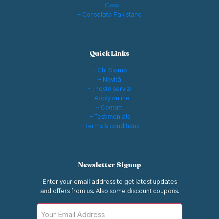
- Casa
- Consolato Pakistano
Quick Links
- Chi Siamo
- Novità
- I nostri servizi
- Apply online
- Contatti
- Testimonials
- Terms & conditions
Newsletter Signup
Enter your email address to get latest updates
and offers from us. Also some discount coupons.
Your
Email