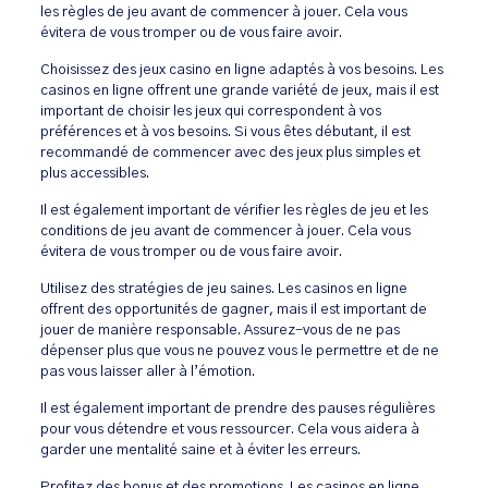
les règles de jeu avant de commencer à jouer. Cela vous
évitera de vous tromper ou de vous faire avoir.
Choisissez des jeux casino en ligne adaptés à vos besoins. Les
casinos en ligne offrent une grande variété de jeux, mais il est
important de choisir les jeux qui correspondent à vos
préférences et à vos besoins. Si vous êtes débutant, il est
recommandé de commencer avec des jeux plus simples et
plus accessibles.
Il est également important de vérifier les règles de jeu et les
conditions de jeu avant de commencer à jouer. Cela vous
évitera de vous tromper ou de vous faire avoir.
Utilisez des stratégies de jeu saines. Les casinos en ligne
offrent des opportunités de gagner, mais il est important de
jouer de manière responsable. Assurez-vous de ne pas
dépenser plus que vous ne pouvez vous le permettre et de ne
pas vous laisser aller à l’émotion.
Il est également important de prendre des pauses régulières
pour vous détendre et vous ressourcer. Cela vous aidera à
garder une mentalité saine et à éviter les erreurs.
Profitez des bonus et des promotions. Les casinos en ligne