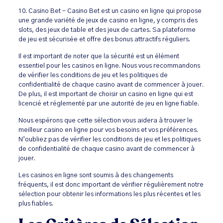
10. Casino Bet – Casino Bet est un casino en ligne qui propose
une grande variété de jeux de casino en ligne, y compris des
slots, des jeux de table et des jeux de cartes. Sa plateforme
de jeu est sécurisée et offre des bonus attractifs réguliers.
Il est important de noter que la sécurité est un élément
essentiel pour les casinos en ligne. Nous vous recommandons
de vérifier les conditions de jeu et les politiques de
confidentialité de chaque casino avant de commencer à jouer.
De plus, il est important de choisir un casino en ligne qui est
licencié et réglementé par une autorité de jeu en ligne fiable.
Nous espérons que cette sélection vous aidera à trouver le
meilleur casino en ligne pour vos besoins et vos préférences.
N’oubliez pas de vérifier les conditions de jeu et les politiques
de confidentialité de chaque casino avant de commencer à
jouer.
Les casinos en ligne sont soumis à des changements
fréquents, il est donc important de vérifier régulièrement notre
sélection pour obtenir les informations les plus récentes et les
plus fiables.