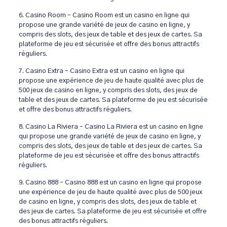
6. Casino Room – Casino Room est un casino en ligne qui
propose une grande variété de jeux de casino en ligne, y
compris des slots, des jeux de table et des jeux de cartes. Sa
plateforme de jeu est sécurisée et offre des bonus attractifs
réguliers.
7. Casino Extra – Casino Extra est un casino en ligne qui
propose une expérience de jeu de haute qualité avec plus de
500 jeux de casino en ligne, y compris des slots, des jeux de
table et des jeux de cartes. Sa plateforme de jeu est sécurisée
et offre des bonus attractifs réguliers.
8. Casino La Riviera – Casino La Riviera est un casino en ligne
qui propose une grande variété de jeux de casino en ligne, y
compris des slots, des jeux de table et des jeux de cartes. Sa
plateforme de jeu est sécurisée et offre des bonus attractifs
réguliers.
9. Casino 888 – Casino 888 est un casino en ligne qui propose
une expérience de jeu de haute qualité avec plus de 500 jeux
de casino en ligne, y compris des slots, des jeux de table et
des jeux de cartes. Sa plateforme de jeu est sécurisée et offre
des bonus attractifs réguliers.