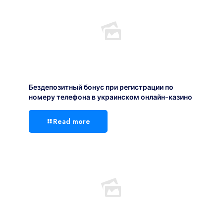
Бездепозитный бонус при регистрации по
номеру телефона в украинском онлайн-казино
Read more