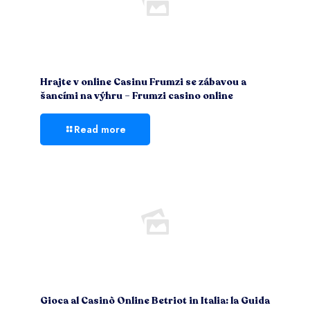
Hrajte v online Casinu Frumzi se zábavou a
šancími na výhru – Frumzi casino online
Read more
Gioca al Casinò Online Betriot in Italia: la Guida