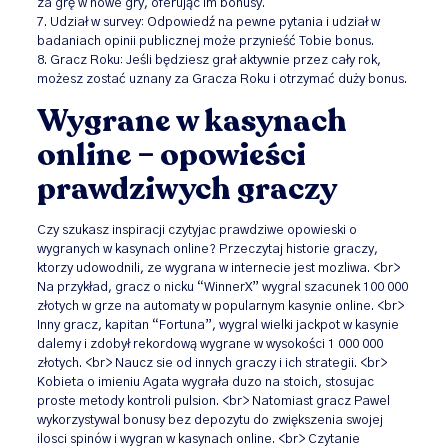
za grę w nowe gry, oferując im bonusy.
7. Udział w survey: Odpowiedź na pewne pytania i udział w
badaniach opinii publicznej może przynieść Tobie bonus.
8. Gracz Roku: Jeśli będziesz grał aktywnie przez cały rok,
możesz zostać uznany za Gracza Roku i otrzymać duży bonus.
Wygrane w kasynach
online – opowieści
prawdziwych graczy
Czy szukasz inspiracji czytyjac prawdziwe opowieski o
wygranych w kasynach online? Przeczytaj historie graczy,
ktorzy udowodnili, ze wygrana w internecie jest mozliwa. <br>
Na przykład, gracz o nicku “WinnerX” wygral szacunek 100 000
złotych w grze na automaty w popularnym kasynie online. <br>
Inny gracz, kapitan “Fortuna”, wygral wielki jackpot w kasynie
dalemy i zdobył rekordową wygrane w wysokości 1 000 000
złotych. <br> Naucz sie od innych graczy i ich strategii. <br>
Kobieta o imieniu Agata wygrała duzo na stoich, stosujac
proste metody kontroli pulsion. <br> Natomiast gracz Pawel
wykorzystywal bonusy bez depozytu do zwiększenia swojej
ilosci spinów i wygran w kasynach online. <br> Czytanie