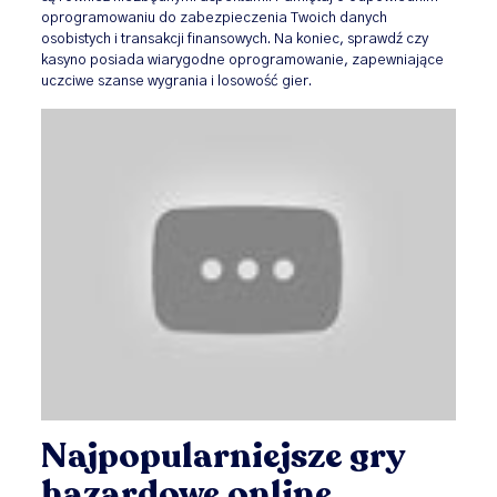
oprogramowaniu do zabezpieczenia Twoich danych
osobistych i transakcji finansowych. Na koniec, sprawdź czy
kasyno posiada wiarygodne oprogramowanie, zapewniające
uczciwe szanse wygrania i losowość gier.
Najpopularniejsze gry
hazardowe online