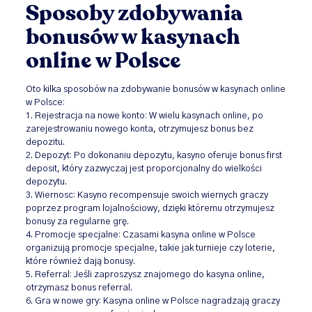
Sposoby zdobywania
bonusów w kasynach
online w Polsce
Oto kilka sposobów na zdobywanie bonusów w kasynach online
w Polsce:
1. Rejestracja na nowe konto: W wielu kasynach online, po
zarejestrowaniu nowego konta, otrzymujesz bonus bez
depozitu.
2. Depozyt: Po dokonaniu depozytu, kasyno oferuje bonus first
deposit, który zazwyczaj jest proporcjonalny do wielkości
depozytu.
3. Wiernosc: Kasyno recompensuje swoich wiernych graczy
poprzez program lojalnościowy, dzięki któremu otrzymujesz
bonusy za regularne grę.
4. Promocje specjalne: Czasami kasyna online w Polsce
organizują promocje specjalne, takie jak turnieje czy loterie,
które również dają bonusy.
5. Referral: Jeśli zaproszysz znajomego do kasyna online,
otrzymasz bonus referral.
6. Gra w nowe gry: Kasyna online w Polsce nagradzają graczy