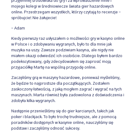
przyjemnej środowiska do gry i za wprowadzenie mnie i
mojego kolegi w średniowiecze świata gier hazardowych
online. Przestrzegam wszystkich, którzy czytają to recenzje –
spróbujcie! Nie żałujecie!
– Adam
Kiedy pierwszy raz usłyszałem o możliwości gry w kasyno online
w Polsce i o zdobywaniu wygranych, było to dla mnie jak
muzyka na uszy. Zawsze podziwiam kasyna, ale nigdy nie
miałem okazji odwiedzić ich osobiście. Dlatego byłem bardzo
podekscytowany, gdy zdecydowałem się zaprosić moją
przyjaciółkę Martę na wspólną przygodę online.
Zaczęliśmy grą w maszyny hazardowe, ponieważ myśleliśmy,
że będzie to najprostsze dla początkujących. Zostałem
zaskoczony łatwością, z jaką mogłem zagrać i wygrać na tych
maszynach. Marta również była zadowolona z doświadczenia i
zdobyła kilka wygranych.
Następnie przenieśliśmy się do gier karcianych, takich jak
poker i blackjack. To było trochę trudniejsze, ale z pomocą
poradników dostępnych w kasynie online, nauczyliśmy się
podstaw i zaczęliśmy odnosić sukcesy.