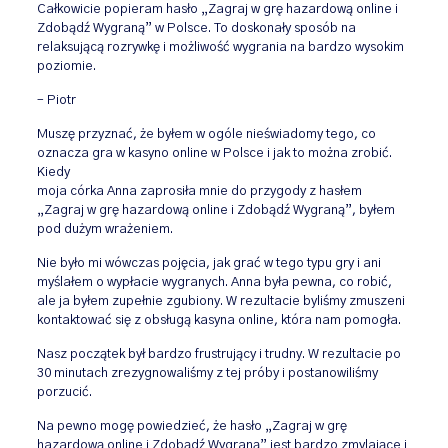
Całkowicie popieram hasło „Zagraj w grę hazardową online i
Zdobądź Wygraną” w Polsce. To doskonały sposób na
relaksującą rozrywkę i możliwość wygrania na bardzo wysokim
poziomie.
– Piotr
Muszę przyznać, że byłem w ogóle nieświadomy tego, co
oznacza gra w kasyno online w Polsce i jak to można zrobić.
Kiedy
moja córka Anna zaprosiła mnie do przygody z hasłem
„Zagraj w grę hazardową online i Zdobądź Wygraną”, byłem
pod dużym wrażeniem.
Nie było mi wówczas pojęcia, jak grać w tego typu gry i ani
myślałem o wypłacie wygranych. Anna była pewna, co robić,
ale ja byłem zupełnie zgubiony. W rezultacie byliśmy zmuszeni
kontaktować się z obsługą kasyna online, która nam pomogła.
Nasz początek był bardzo frustrujący i trudny. W rezultacie po
30 minutach zrezygnowaliśmy z tej próby i postanowiliśmy
porzucić.
Na pewno mogę powiedzieć, że hasło „Zagraj w grę
hazardową online i Zdobądź Wygraną” jest bardzo zmylające i