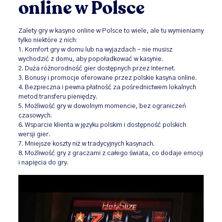
online w Polsce
Zalety gry w kasyno online w Polsce to wiele, ale tu wymieniamy
tylko niektóre z nich:
1. Komfort gry w domu lub na wyjazdach – nie musisz
wychodzić z domu, aby popoładkować w kasynie.
2. Duża różnorodność gier dostępnych przez Internet.
3. Bonusy i promocje oferowane przez polskie kasyna online.
4. Bezpieczna i pewna płatność za pośrednictwem lokalnych
metod transferu pieniędzy.
5. Możliwość gry w dowolnym momencie, bez ograniczeń
czasowych.
6. Wsparcie klienta w języku polskim i dostępność polskich
wersji gier.
7. Mniejsze koszty niż w tradycyjnych kasynach.
8. Możliwość gry z graczami z całego świata, co dodaje emocji
i napięcia do gry.