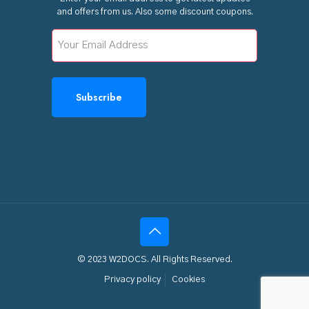
and offers from us. Also some discount coupons.
Your
Email
Address
© 2023 W2DOCS. All Rights Reserved.
Privacy policy
Cookies