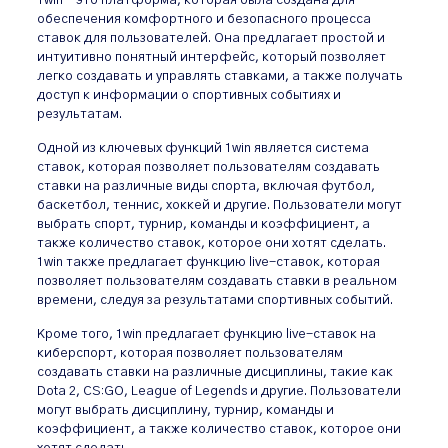
1win – это платформа, которая была создана для
обеспечения комфортного и безопасного процесса
ставок для пользователей. Она предлагает простой и
интуитивно понятный интерфейс, который позволяет
легко создавать и управлять ставками, а также получать
доступ к информации о спортивных событиях и
результатам.
Одной из ключевых функций 1win является система
ставок, которая позволяет пользователям создавать
ставки на различные виды спорта, включая футбол,
баскетбол, теннис, хоккей и другие. Пользователи могут
выбрать спорт, турнир, команды и коэффициент, а
также количество ставок, которое они хотят сделать.
1win также предлагает функцию live-ставок, которая
позволяет пользователям создавать ставки в реальном
времени, следуя за результатами спортивных событий.
Кроме того, 1win предлагает функцию live-ставок на
киберспорт, которая позволяет пользователям
создавать ставки на различные дисциплины, такие как
Dota 2, CS:GO, League of Legends и другие. Пользователи
могут выбрать дисциплину, турнир, команды и
коэффициент, а также количество ставок, которое они