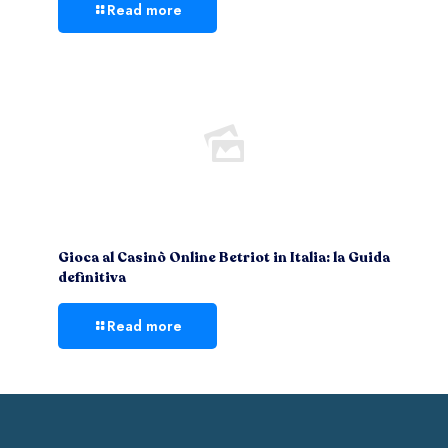
Read more
Gioca al Casinò Online Betriot in Italia: la Guida
definitiva
Read more