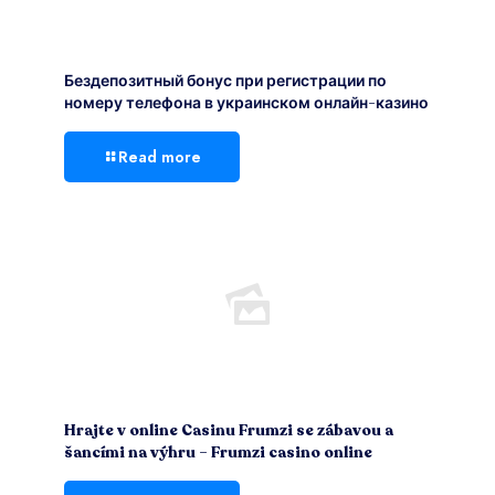
Бездепозитный бонус при регистрации по
номеру телефона в украинском онлайн-казино
Read more
Hrajte v online Casinu Frumzi se zábavou a
šancími na výhru – Frumzi casino online