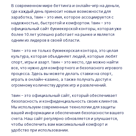
В современном мире беттинга и онлайн-игр на деньги,
где каждый день приносит новые возможности для
заработка, 1вин – это имя, которое ассоциируется с
надежностью, быстротой и комфортом. 1вин – это
официальный сайт букмекерской конторы, которая уже
более 10 лет успешно работает на рынке и является
одним из лидеров в своей области.
1вин – это не только букмекерская контора, это целая
культура, которая объединяет людей, которые любят
спорт, игры и азарт. 1вин – это место, где можно найти
все, что нужно для комфортного и безопасного игрового
процесса. Здесь вы можете делать ставки на спорт,
играть в онлайн-казино, а также получать доступ к
огромному количеству других игр и развлечений.
1вин – это официальный сайт, который обеспечивает
безопасность и конфиденциальность своих клиентов.
Мы используем современные технологии для защиты
вашей информации и обеспечения безопасности вашего
счета. Наш сайт регулярно обновляется и улучшается,
чтобы обеспечить вам максимальный комфорт и
удобство при использовании.