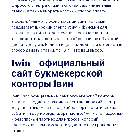
широкого спектра опций, включая различные типы
ставок, а также выбрать удобный способ оплаты.
В целом, 1win – это официальный сайт, который
предлагает широкий спектр услуг и функций для
пользователей. Он обеспечивает безопасность и
конфиденциальность, а также обеспечивает быстрый
доступ к услугам. Если вы ищете надежный и безопасный
способ делать ставки, то 1win – это ваш выбор.
1win – официальный
сайт букмекерской
конторы 1вин
1win – это официальный сайт букмекерской конторы,
которая предлагает своим клиентам широкий спектр
услуг по ставкам на спорт, киберспорт, политические
события и другие виды азартных игр. 1win – это надежный
и безопасный партнер для игроков, который
обеспечивает им комфорт и удобство при проведении
ставок.