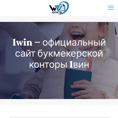
1win — официальный
сайт букмекерской
конторы 1вин