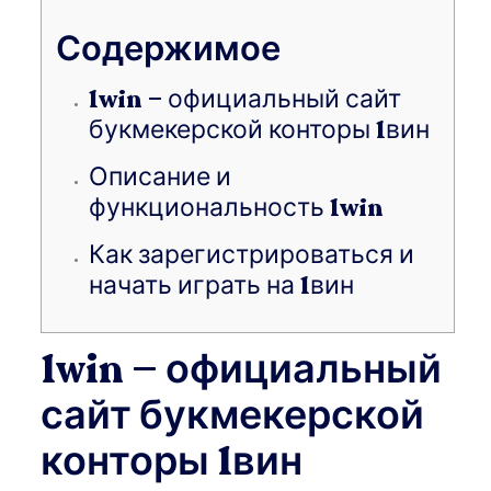
Содержимое
1win – официальный сайт
букмекерской конторы 1вин
Описание и
функциональность 1win
Как зарегистрироваться и
начать играть на 1вин
1win — официальный
сайт букмекерской
конторы 1вин