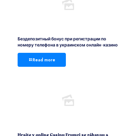
Бездепозитный бонус при регистрации по
номеру телефона в украинском онлайн-казино
Read more
Hrajte v online Casinu Frumzi se zábavou a