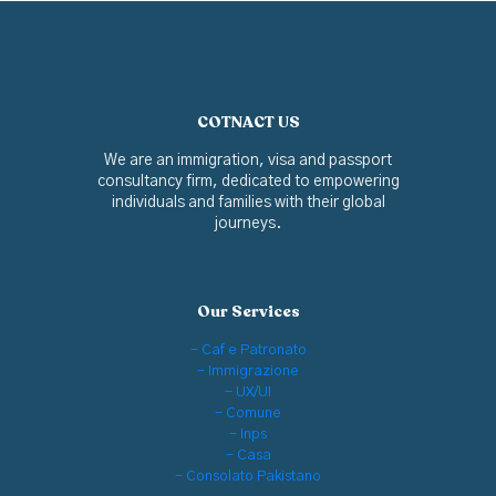
COTNACT US
We are an immigration, visa and passport
consultancy firm, dedicated to empowering
individuals and families with their global
journeys.
Our Services
- Caf e Patronato
- Immigrazione
- UX/UI
- Comune
- Inps
- Casa
- Consolato Pakistano