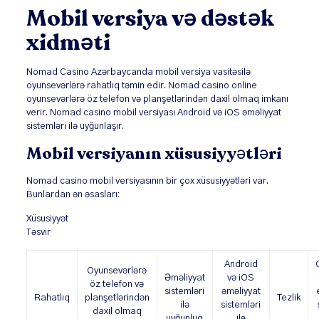
Mobil versiya və dəstək
xidməti
Nomad Casino Azərbaycanda mobil versiya vasitəsilə
oyunsevərlərə rahatlıq təmin edir. Nomad casino online
oyunsevərlərə öz telefon və planşetlərindən daxil olmaq imkanı
verir. Nomad casino mobil versiyası Android və iOS əməliyyat
sistemləri ilə uyğunlaşır.
Mobil versiyanın xüsusiyyətləri
Nomad casino mobil versiyasının bir çox xüsusiyyətləri var.
Bunlardan ən əsasları:
Xüsusiyyət
Təsvir
Android
Oyunsevərlərə
Əməliyyat
və iOS
öz telefon və
sistemləri
əməliyyat
Rahatlıq
planşetlərindən
Tezlik
ilə
sistemləri
daxil olmaq
uyğunluq
ilə