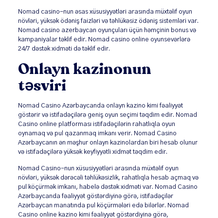
Nomad casino-nun əsas xüsusiyyətləri arasında müxtəlif oyun
növləri, yüksək ödəniş faizləri və təhlükəsiz ödəniş sistemləri var.
Nomad casino azerbaycan oyunçuları üçün həmçinin bonus və
kampaniyalar təklif edir. Nomad casino online oyunsevərlərə
24/7 dəstək xidməti də təklif edir.
Onlayn kazinonun
təsviri
Nomad Casino Azərbaycanda onlayn kazino kimi fəaliyyət
göstərir və istifadəçilərə geniş oyun seçimi təqdim edir. Nomad
Casino online platforması istifadəçilərin rahatlıqla oyun
oynamaq və pul qazanmaq imkanı verir. Nomad Casino
Azərbaycanın ən məşhur onlayn kazinolardan biri hesab olunur
və istifadəçilərə yüksək keyfiyyətli xidmət təqdim edir.
Nomad Casino-nun xüsusiyyətləri arasında müxtəlif oyun
növləri, yüksək dərəcəli təhlükəsizlik, rahatlıqla hesab açmaq və
pul köçürmək imkanı, habelə dəstək xidməti var. Nomad Casino
Azərbaycanda fəaliyyət göstərdiyinə görə, istifadəçilər
Azərbaycan manatında pul köçürmələri edə bilərlər. Nomad
Casino online kazino kimi fəaliyyət göstərdiyinə görə,