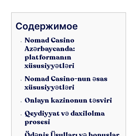
Содержимое
Nomad Casino
Azərbaycanda:
platformanın
xüsusiyyətləri
Nomad Casino-nun əsas
xüsusiyyətləri
Onlayn kazinonun təsviri
Qeydiyyat və daxilolma
prosesi
Ödəniş Üsulları və bonuslar