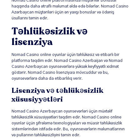
Nomad Casino online platformasında müştərilər bonuslar
haqqında daha ətraflı məlumat əldə edə bilərlər. Nomad Casino
Azərbaycan müştəriləri üçün ən yaxşı bonuslar və ödəniş
üsullarını təmin edir.
Təhlükəsizlik və
lisenziya
Nomad Casino online oyunlar üçün təhlükəsiz və etibarlı bir
platforma təqdim edir. Nomad Casino Azerbaijan və Nomad
Casino Azerbaycan oyunsevərlərə yüksək keyfiyyətli xidmət
göstərir. Nomad Casino lisenziyası mövcuddur və bu,
oyunsevərlərə daha da etibarlılıq verir.
Lisenziya və təhlükəsizlik
xüsusiyyətləri
Nomad Casino Azerbaycan oyunsevərləri üçün müxtəlif
təhlükəsizlik xüsusiyyətləri təqdim edir. Nomad Casino online
oyunlar üçün şifrələmə texnologiyaları və müasir təhlükəsizlik
sistemlərindən istifadə edir. Bu, oyunsevərlərin məlumatlarının
və pullarının təhlükəsizliyini təmin edir.