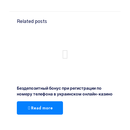
Related posts
Бездепозитный бонус при регистрации по
номеру телефона в украинском онлайн-казино
Read more