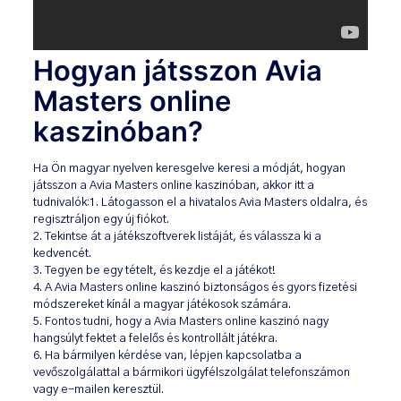
Hogyan játsszon Avia
Masters online
kaszinóban?
Ha Ön magyar nyelven keresgelve keresi a módját, hogyan
játsszon a Avia Masters online kaszinóban, akkor itt a
tudnivalók:1. Látogasson el a hivatalos Avia Masters oldalra, és
regisztráljon egy új fiókot.
2. Tekintse át a játékszoftverek listáját, és válassza ki a
kedvencét.
3. Tegyen be egy tételt, és kezdje el a játékot!
4. A Avia Masters online kaszinó biztonságos és gyors fizetési
módszereket kínál a magyar játékosok számára.
5. Fontos tudni, hogy a Avia Masters online kaszinó nagy
hangsúlyt fektet a felelős és kontrollált játékra.
6. Ha bármilyen kérdése van, lépjen kapcsolatba a
vevőszolgálattal a bármikori ügyfélszolgálat telefonszámon
vagy e-mailen keresztül.