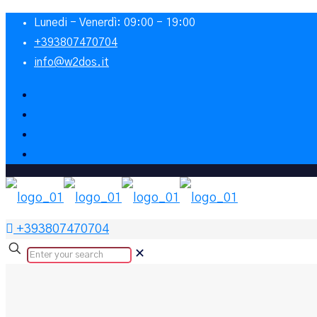
Lunedi - Venerdì: 09:00 - 19:00
+393807470704
info@w2dos.it
+393807470704
✕