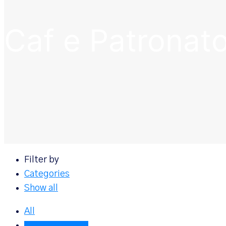
Caf e Patronat
Filter by
Categories
Show all
All
Caf e Patronato